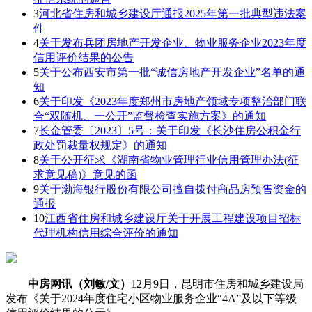
3
河北省住房和城乡建设厅通报2025年第一批典型违法案
件
4
关于发布兵团房地产开发企业、物业服务企业2023年度
信用评价结果的公告
5
关于公布西安市第一批“诚信房地产开发企业”名单的通
知
6
关于印发《2023年度郑州市房地产领域专项整治部门联
合“双随机、一公开”监督检查实施方案》的通知
7
长金管委〔2023〕5号：关于印发《长沙住房公积金行
政处罚裁量权规定》的通知
8
关于公开征求《湖南省物业管理行业信用管理办法(征
求意见稿)》意见的函
9
关于渤海银行股份有限公司擅自拨付商品房预售资金的
通报
10
江西省住房和城乡建设厅关于开展工程建设项目招标
代理机构信用综合评价的通知
中房网讯（刘敏/文）
12月9日，昆明市住房和城乡建设局
发布《关于2024年度住宅小区物业服务企业“4A”及以下等级