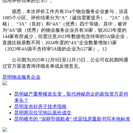
信用评价结果的公示》。
据悉，本次评价工作共有354个物业服务企业参与，涉及
1085个小区。评价结果分为“A”（诚信需要提升）、“2A”（合
格）、“3A”（良好）和“4A”（优秀）四个等级。其中，被评
为“4A”级（优秀）的物业服务企业共有30家，较2023年度的
144家有所减少，但需注意2023年数据包含待审的5A级企业，
直接比较基数不同；2024年度的“4A”企业数量增加13家
（2023年4A级不含待审5A级的企业为127家）。‌12
公示期为2025年12月9日至12月15日，公众可在此期间通
过官方渠道查询详细名单或反馈意见。‌
昆明
物业服务企业
昆明破产重整楼盘生变，取代神秘房企的新投资方是何
来头？
昆明发布好房子技术指南
昆明两宗住宅地以底价成交
昆明楼市的 “深耕型领航者” 优居找房重新书写本地标准