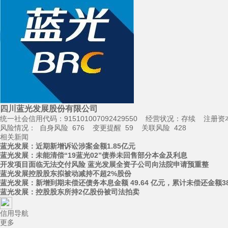
四川蓝光发展股份有限公司
统一社会信用代码：915101007092429550 经营状况：存续 注册资
风险情况：
自身风险
676
变更提醒
59
关联风险
428
相关新闻
蓝光发展：近期新增诉讼涉案金额1.85亿元
蓝光发展：未能清偿“19蓝光02”债券未回售部分本金及利息
开发项目面临无法交付风险 蓝光发展全资子公司向法院申请预重整
蓝光发展控股股东拟被动减持不超2%股份
蓝光发展：新增到期未偿还债务本息金额 49.64 亿元，累计未偿还金额38
蓝光发展：控股股东所持2亿股份被司法拍卖
信用导航
更多