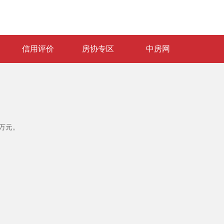
信用评价
房协专区
中房网
6万元。