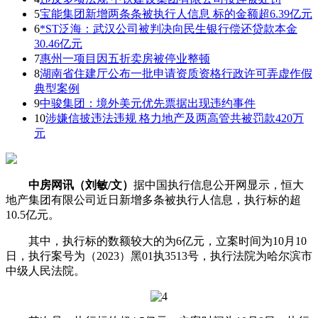
5
宝能集团新增两条条被执行人信息 标的金额超6.39亿元
6
*ST泛海：武汉公司被判决向民生银行偿还贷款本金
30.46亿元
7
惠州一项目因五折卖房被停业整顿
8
湖南省住建厅公布一批申请资质资格行政许可弄虚作假
典型案例
9
中骏集团：境外美元优先票据出现违约事件
10
涉嫌信披违法违规 格力地产及两高管共被罚款420万
元
中房网讯（刘敏/文）
据中国执行信息公开网显示，恒大
地产集团有限公司近日新增多条被执行人信息，执行标的超
10.5亿元。
其中，执行标的数额较大的为6亿元，立案时间为10月10
日，执行案号为（2023）黑01执3513号，执行法院为哈尔滨市
中级人民法院。