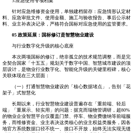
5.应急使用专项档案
针对应急维修资金使用，单独建档留存：应急情形认定材
料、应急审批文件、使用金额、施工与验收报告、事后公示材
料、业主补表决记录，严格符合国标对应急使用的监管要求。
05 政策延展：国标修订是智慧物业建设
与行业数字化升级的核心底座
本次两项国标的修订，绝非孤立的技术规范调整，而是完
全契合国家「十五五」规划关于数字中国、智慧城市建设的顶
层设计，是物业行业数字化、智能化升级的关键里程碑，核心
关联体现在三大层面：
（一）打通智慧物业建设的「核心数据堵点」，告别「花
架子」式智慧化
长期以来，行业智慧物业建设普遍存在「重前端、轻后
端」「重展示、轻实用」的问题：据克而瑞物管调研，超80%
的物业企业智慧平台仅覆盖门禁、停车、物业费缴纳等前端服
务，而维修资金、业主表决这类核心的业主权益类服务，因各
地官方系统数据口径不统一、接口不开放，始终无法实现无缝