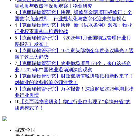
满意度与收缴率深度观察丨物业研究
3
【克而瑞物管研究】快评 | 维修资金两项国标修订：全
国数字底座成型，行业规范化与数字化迎来关键拐点
4
【克而瑞物管研究】快评 | 新《供水条例》颁布：物业
行业权责重构与机遇挑战
5
【克而瑞物管研究】《2026年1月全国物业管理行业月
度报告》发布！
6
【克而瑞物管研究】10余家头部物企年度会议曝光！透
露了这三大趋势
7
【克而瑞物管研究】物业撤场项目173个，来自这些企
业！2025年中国物业退场潮深度观察
8
【克而瑞物管研究】财政部增值税进项抵扣新政来了！
对物业的这些影响必须注意！
9
【克而瑞物管研究】万字报告！深度起底2025年湖北物
业行业舆情
10
【克而瑞物管研究】物业行业也出现了“多快好省”的
团购模式了！
城市:
全国