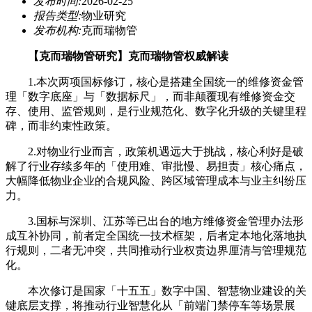
发布时间:
2026-02-25
报告类型:
物业研究
发布机构:
克而瑞物管
【克而瑞物管研究】克而瑞物管权威解读
1.本次两项国标修订，核心是搭建全国统一的维修资金管
理「数字底座」与「数据标尺」，而非颠覆现有维修资金交
存、使用、监管规则，是行业规范化、数字化升级的关键里程
碑，而非约束性政策。
2.对物业行业而言，政策机遇远大于挑战，核心利好是破
解了行业存续多年的「使用难、审批慢、易担责」核心痛点，
大幅降低物业企业的合规风险、跨区域管理成本与业主纠纷压
力。
3.国标与深圳、江苏等已出台的地方维修资金管理办法形
成互补协同，前者定全国统一技术框架，后者定本地化落地执
行规则，二者无冲突，共同推动行业权责边界厘清与管理规范
化。
本次修订是国家「十五五」数字中国、智慧物业建设的关
键底层支撑，将推动行业智慧化从「前端门禁停车等场景展