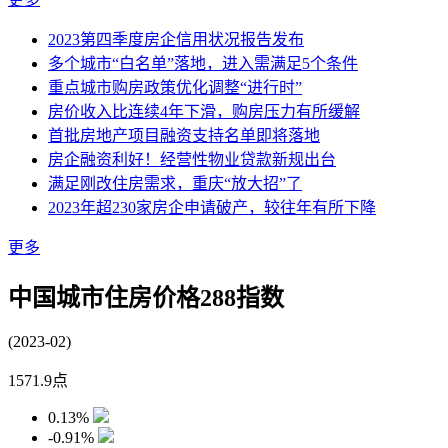
2023第四季度房企信用状况报告发布
多个城市“白名单”落地，进入需满足5个条件
重点城市购房政策优化调整“进行时”
房价收入比连续4年下滑，购房压力有所缓解
首批房地产项目融资支持名单即将落地
房企融资利好！经营性物业贷款新规出台
满足刚改住房需求，重庆“放大招”了
2023年超230家房企申请破产，较往年有所下降
更多
中国城市住房价格288指数
(2023-02)
1571.9
点
0.13%
-0.91%