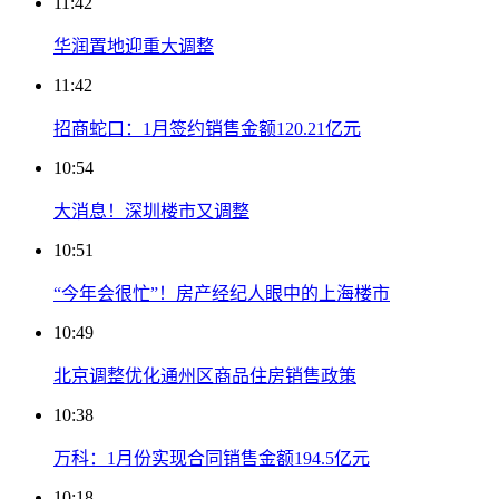
11:42
华润置地迎重大调整
11:42
招商蛇口：1月签约销售金额120.21亿元
10:54
大消息！深圳楼市又调整
10:51
“今年会很忙”！房产经纪人眼中的上海楼市
10:49
北京调整优化通州区商品住房销售政策
10:38
万科：1月份实现合同销售金额194.5亿元
10:18