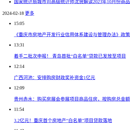
国家统计局城市司高级统计师沈赟解读2023年10月份
2024-02-18
更多
15:05
《重庆市房地产开发行业信用体系建设与管理办法》政策
13:31
着手二批次申报！ 青岛首批“白名单”贷款已发放至项目
12:14
广西河池：安排购房财政奖补资金1亿元
12:09
贵州赤水：购买房展会参展项目商品住房，按购房总金额
11:54
3.2亿元！重庆首个房地产“白名单”项目贷款落地