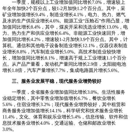
一季度，规模以上工业增加值同比增长7.0%，增速较上
年全年加快2个百分点，较1-2月加快1.2个百分点。其中，采
矿业增加值增长9.4%，制造业增长4.1%，电力、热力、燃气
及水的生产供应业增长4.6%。能源工业“压舱石”作用凸显，增
加值同比增长8.4%，其中，煤炭开采和洗选业增长13.0%，电
力、热力生产和供应业增长6.4%。非能源工业快速回升，增
加值同比增长4.2%，增速较1-2月加快3.9个百分点。其中，计
算机、通信和其他电子设备制造业增长12.1%，仪器仪表制造
业增长8.8%，汽车制造业增长5.0%。高技术制造业较快增
长，增加值同比增长8.1%，增速高于规上工业增速1.1个百分
点。从产品产量看，发动机产量同比增长2.9倍，太阳能电池
增长1.8倍，汽车产量增长7.7%，集成电路圆片增长5.6%。
三、服务业发展平稳，现代服务业增势较好
一季度，全省服务业增加值同比增长3.0%。生活性服务
业稳定增长，其中零售业增加值增长6.7%，餐饮业增长
5.6%，住宿业增长3.2%；现代服务业增势较好，其中租赁和
商务服务业增加值增长14.1%，科学研究和技术服务业增长
11.4%，文化、体育和娱乐业增长5.4%，信息传输、软件和信
息技术服务业增长4.0%，交通运输、仓储和邮政业增长
3.0%。