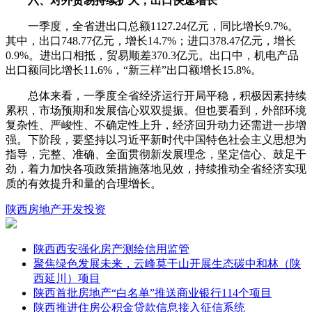
六、对外贸易持续扩大，出口快速增长
一季度，全省进出口总额1127.24亿元，同比增长9.7%。
其中，出口748.77亿元，增长14.7%；进口378.47亿元，增长
0.9%。进出口相抵，贸易顺差370.3亿元。出口中，机电产品
出口额同比增长11.6%，“新三样”出口额增长15.8%。
总体来看，一季度全省经济运行开局平稳，积极因素持续
累积，市场预期和发展信心双双提振。但也要看到，外部环境
复杂性、严峻性、不确定性上升，经济回升动力还需进一步增
强。下阶段，要坚持以习近平新时代中国特色社会主义思想为
指导，完整、准确、全面贯彻新发展理念，坚定信心、鼓足干
劲，着力加快各项政策措施落地见效，持续推动全省经济实现
质的有效提升和量的合理增长。
陕西
房地产开发投资
陕西西安强化房产测绘信用监管
聚焦绿色发展未来，云峰莫干山开展生态碳中和林（陕
西延川）项目
陕西首批房地产“白名单”推送商业银行114个项目
陕西推进住房公积金贷款信息接入征信系统