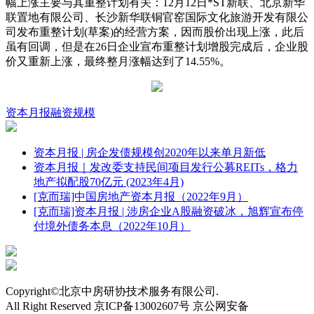
幅上涨主要与其重整计划有关：12月12日*ST新联、北京新华
联置地有限公司、长沙新华联铜官窑国际文化旅游开发有限公
司发布重整计划(草案)的经营方案，因而股价出现上涨，此后
虽有回调，但是在26日企业宣布重整计划增股完成后，企业股
价又重新上涨，最终整月涨幅达到了14.55%。
资本月报
融资规模
资本月报 | 房企发债规模创2020年以来单月新低
资本月报｜发改委支持民间项目发行公募REITs，格力
地产拟配股70亿元 (2023年4月)
[克而瑞]中国房地产资本月报（2022年9月）
[克而瑞]资本月报 | 涉房企业A股融资破冰，旭辉宣布停
付境外债务本息（2022年10月）
Copyright©北京中房研协技术服务有限公司.
All Right Reserved 京ICP备13002607号 京公网安备