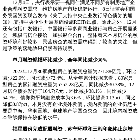
12月4日，央行表示要一视同仁满足不同所有制房地产企
业合理融资需求，维护房地产市场稳健运行。8日证监会和国
务院国资委联合发布《关于支持中央企业发行绿色债券的通
知》,支持中央企业开展基础设施REITs试点。除此之外，12月
还有包括广发银行、中国银行等多家商业银行与房企开展座谈
会，积极与房企接洽，加强银企合作。整体看来本月房企的融
资环境利好较多，民营房企的融资需求得到了较高的关注，但
是政策的落地效果仍然有待观察。
单月融资规模环比减少，全年同比减少30%
2023年12月80家典型房企的融资总量为271.88亿元，环比
减少22.9%，同比减少72.4%。从全年累计数据来看，80家典
型房企的累计融资总量为5752.28亿元，同比减少30.38%。12
月房企债券发行了164.7亿元，环比减少38.1%，同比减少
54.7%。债券类平均融资成本为3.6%，环比提高0.13pct，同比
降低0.87pct。本月没有企业境外发债，境内发债的企业仍然主
要是中海、华润置地、电建地产等国企央企，因此境内融资成
本继续保持在较低的水平。
福星股份完成配股融资，苏宁环球和三湘印象终止定增