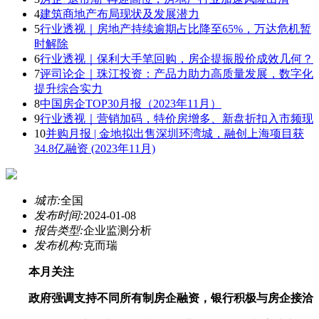
4
建筑商地产布局现状及发展潜力
5
行业透视｜房地产持续逾期占比降至65%，万达危机暂
时解除
6
行业透视｜保利大手笔回购，房企提振股价成效几何？
7
评司论企｜珠江投资：产品力助力高质量发展，数字化
提升综合实力
8
中国房企TOP30月报（2023年11月）
9
行业透视｜营销加码，特价房增多、新盘折扣入市频现
10
并购月报 | 金地拟出售深圳环湾城，融创上海项目获
34.8亿融资 (2023年11月)
城市:
全国
发布时间:
2024-01-08
报告类型:
企业监测分析
发布机构:
克而瑞
本月关注
政府强调支持不同所有制房企融资，银行积极与房企接洽