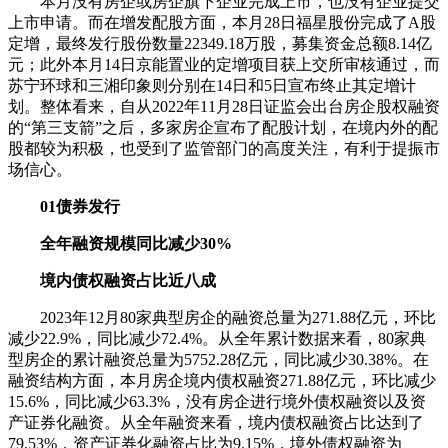
本月没有房企或房企旗下企业完成上市，也没有企业提交
上市申请。而在增发配股方面，本月28日福星股份完成了A股
定增，最终发行股份数量22349.18万股，募集资金总额8.14亿
元；此外本月14日京能置业的定增项目获上交所审核通过，而
苏宁环球和三湘印象则分别在14日和5日宣布终止其定增计
划。整体看来，自从2022年11月28日证监会出台房企股权融资
的“第三支箭”之后，多家房企宣布了配股计划，在境内外的配
股都较为积极，也受到了监管部门的高度关注，有利于提振市
场信心。
01债券发行
全年融资规模同比减少30%
境内债权融资占比近八成
2023年12月80家典型房企的融资总量为271.88亿元，环比
减少22.9%，同比减少72.4%。从全年累计数据来看，80家典
型房企的累计融资总量为5752.28亿元，同比减少30.38%。在
融资结构方面，本月房企境内债权融资271.88亿元，环比减少
15.6%，同比减少63.3%，没有房企进行境外债权融资以及资
产证券化融资。从全年融资来看，境内债权融资占比达到了
79.53%，资产证券化融资占比为9.15%，境外债权融资为