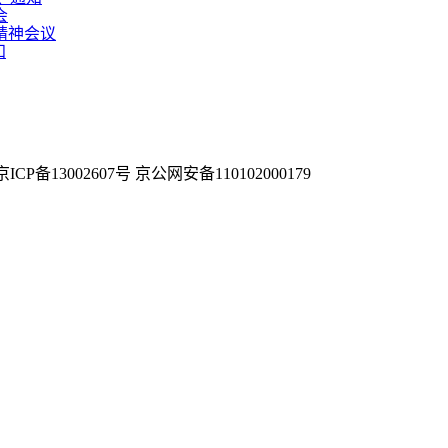
会
精神会议
知
京ICP备13002607号 京公网安备110102000179