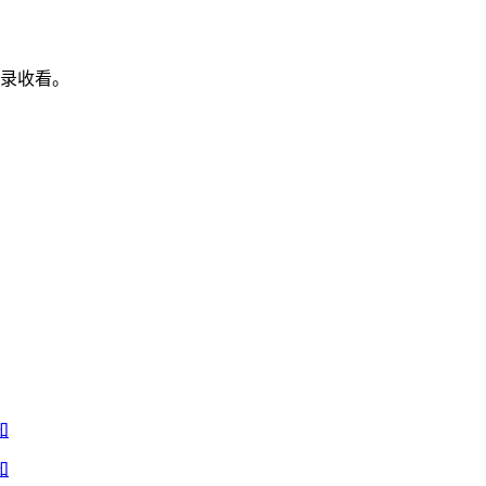
录收看。
知
知