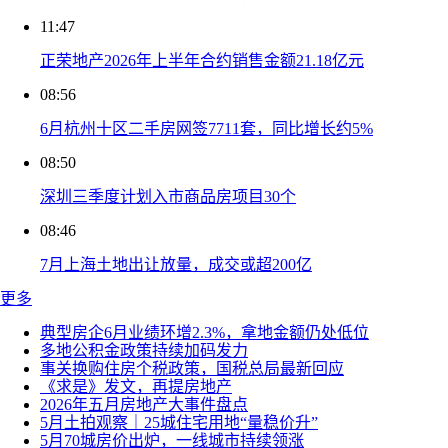
11:47
正荣地产2026年上半年合约销售金额21.18亿元
08:56
6月杭州十区二手房网签7711套，同比增长约5%
08:50
深圳三季度计划入市商品房项目30个
08:46
7月上海土地出让放量，成交或超200亿
更多
典型房企6月业绩环增2.3%，拿地金额仍处低位
多地公积金政策持续加码发力
事关换购住房个税政策，国税总局最新回应
《求是》发文，再提房地产
2026年五月房地产大事件盘点
5月土拍观察｜25城住宅用地“量稳价升”
5月70城房价出炉，一线城市持续领涨