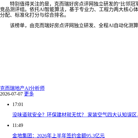
特别值得关注的是，克而瑞好房点评网独立研发的“比邻冠军榜
竞品测评组。依托AI智能算法，基于专业力、工程力两大核心
分配、标准化打分与综合排名。
该榜单，由克而瑞好房点评网独立研发、全程AI自动化测算
克而瑞
地产AI分析师
2026-07-07
更多
17:01
没味道就安全？环保建材就无忧？ 家装空气四大认知误区
11:49
金地集团：2026年上半年签约金额95.3亿元