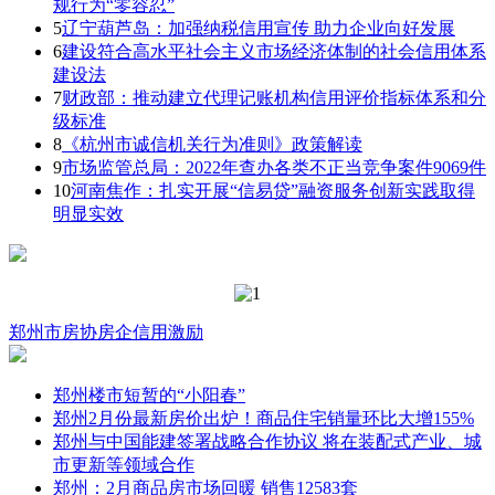
规行为“零容忍”
5
辽宁葫芦岛：加强纳税信用宣传 助力企业向好发展
6
建设符合高水平社会主义市场经济体制的社会信用体系
建设法
7
财政部：推动建立代理记账机构信用评价指标体系和分
级标准
8
《杭州市诚信机关行为准则》政策解读
9
市场监管总局：2022年查办各类不正当竞争案件9069件
10
河南焦作：扎实开展“信易贷”融资服务创新实践取得
明显实效
郑州市房协
房企
信用激励
郑州楼市短暂的“小阳春”
郑州2月份最新房价出炉！商品住宅销量环比大增155%
郑州与中国能建签署战略合作协议 将在装配式产业、城
市更新等领域合作
郑州：2月商品房市场回暖 销售12583套