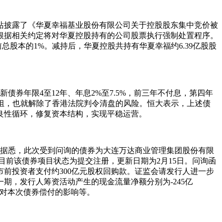
网站披露了《华夏幸福基业股份有限公司关于控股股东集中竞价被
根据相关约定将对华夏控股持有的公司股票执行强制处置程序。
前总股本的1%。减持后，华夏控股共持有华夏幸福约6.39亿股股
券年限4至12年、年息2%至7.5%，前三年不付息，第四年
重组，也就解除了香港法院判令清盘的风险。恒大表示，上述债
良性循环，修复资本结构，实现平稳运营。
据悉，此次受到问询的债券为大连万达商业管理集团股份有限
目前该债券项目状态为提交注册，更新日期为2月15日。问询函
市前投资者支付约300亿元股权回购款。证监会请发行人进一步
，发行人筹资活动产生的现金流量净额分别为-245亿
评估对本次债券偿付的影响等。