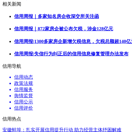
相关新闻
信用周报｜多家知名房企收深交所关注函
信用周报｜872家房企被公布欠税，涉金128亿元
信用周报|1300多家房企新增欠税信息，欠税总额超140亿
信用周报|失信行为纠正后的信用信息修复管理办法发布
信用导航
信用动态
政策法规
信用服务
舆情监督
信用公示
信用评价
信用热点
安徽蚌埠：扎实开展信用提升行动 助力经营主体纾困解难