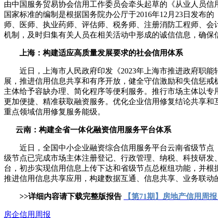
由中国服务贸易协会信用工作委员会牵头起草的《从业人员信用档案建
国家标准的编制是根据国务院办公厅于2016年12月23日发布
师、医师、执业药师、评估师、税务师、注册消防工程师、会
机制，及时归集有关人员在相关活动中形成的诚信信息，确保
上海：构建适应高质量发展要求的社会信用体系
近日，上海市人民政府印发《2023年上海市推进政府职能
展，推进信用信息共享和有序开放，健全守信激励和失信惩戒
主体给予容缺办理、简化程序等便利服务。推行市场主体以专
更加便捷、精准获取融资服务。优化企业信用修复结论共享和
重点领域信用修复服务能级。
云南：构建全省一体化融资信用服务平台体系
近日，全国中小企业融资综合信用服务平台云南省级节点（以下
级节点已完成市场主体注册登记、行政管理、纳税、科技研发、
台，初步实现信用信息上传下达和省级节点总枢纽功能，并根
推进信用信息共享应用，构建数据互通、信息共享、业务联动
>>详细内容请下载完整版报告
【第71期】房地产信用周报（03
房企
信用周报