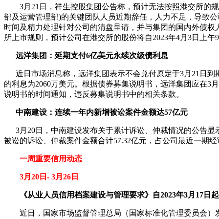
3月21日，祥生控股集团公告称，预计无法按照港交所的规定在2
部及运营管理部)的关键团队人员近期辞任，人力不足，导致公司
时间及精力处理针对公司的清盘呈请，并与集团的国内外债权人进
所上市规则，预计公司在港交所的股份将自2023年4月3日上
远洋集团：延期支付6亿美元永续次级债利息
近日市场消息称，远洋集团表示不会兑付原定于3月21日到期
的利息为2060万美元。根据债券募集说明书，远洋集团应在3
说明书的时间通知，违反募集说明书中的相关条款。
中南建设：连续一年内新增被讼案件金额达57亿元
3月20日，中南建设发布关于累计诉讼、仲裁情况的公告显示，
被讼的诉讼、仲裁案件金额合计57.32亿元，占公司最近一期经审
一周重要信用动态
3月20日- 3月26日
《从业人员信用档案建设与管理要求》自2023年3月17日
近日，国家市场监督管理总局（国家标准化管理委员会）发布2