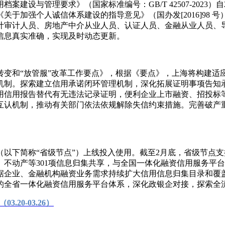
设与管理要求》（国家标准编号：GB/T 42507-2023）
的《关于加强个人诚信体系建设的指导意见》（国办发[2016]9
计审计人员、房地产中介从业人员、认证人员、金融从业人员、
信息真实准确，实现及时动态更新。
转变和“放管服”改革工作要点》，根据《要点》，上海将构建适
机制。探索建立信用承诺闭环管理机制，深化拓展证明事项告知
用信用报告替代有无违法记录证明，便利企业上市融资、招投标
互认机制，推动有关部门依法依规解除失信约束措施。完善破产
简称“省级节点”）上线投入使用。截至2月底，省级节点支持
不动产等301项信息归集共享，与全国一体化融资信用服务平
据企业、金融机构融资业务需求持续扩大信用信息归集目录和覆
的全省一体化融资信用服务平台体系，深化政银企对接，探索全流
.20-03.26）