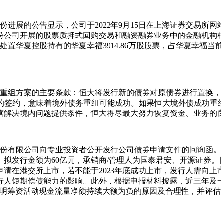
进展的公告显示，公司于2022年9月15日在上海证券交易所
份公司开展的股票质押式回购交易和融资融券业务中的金融机构
计处置华夏控股持有的华夏幸福3914.86万股股票，占华夏幸福当
组方案的主要条款：恒大将发行新的债券对原债券进行置换，新债
款的签约，意味着境外债务重组可能成功。如果恒大境外债成功
营解决境内问题提供条件，恒大将尽最大努力恢复资金、业务的
份有限公司向专业投资者公开发行公司债券申请文件的问询函。
，拟发行金额为60亿元，承销商/管理人为国泰君安、开源证券。
请在港交所上市，若不能于2023年底成功上市，发行人需向上
人短期偿债能力的影响。此外，根据申报材料披露，近三年及一期
人补充说明筹资活动现金流量净额持续大额为负的原因及合理性，并