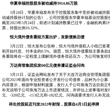
华夏幸福控股股东被动减持3914.86万股
3月24日，华夏幸福发布关于控股股东集中竞价被动减持股份
动减持股份计划的公告》，公司控股股东华夏幸福基业控股股
截至2023年3月24日，前述计划减持数量已过半，金融机构累
票，持股比例16.32%。
恒大境外债务重组方案出炉，发新债换旧债
3月22日，恒大发布公告称，恒大与境外债权人小组已签署重
初开始付息、付本金的0.5%。据悉，恒大境外债重组主要条
务重组将在一定程度上缓解境外债务偿还压力，为公司恢复经
万达商管集团拟发60亿元债券遭证监会问询
3月21日，证监会网站发布了关于大连万达商业管理集团股
公司2023年面向专业投资者公开发行公司债券，品种为小公募
内容显示，根据申报材料披露，发行人子公司珠海万达目前正申
补充说明子公司珠海万达上市进展情况，并评估上述事项对发行
元、-320亿元、-113亿元和-182亿元。问询函要求发行
祥生控股延迟刊发2022年财报，股票自4月3日起停牌