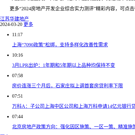
更多“2024房地产开发企业综合实力测评”精彩内容，可点
江苏华建地产
2024-03-20
更多
11:17
上海“7090政策”松绑，支持多样化改善性需求
10:16
3月LPR出炉：1年期和5年期以上品种均保持不变
07:58
房价连涨三个月后，石家庄拟上调首套房贷利率下限
07:51
万科A：子公司上海中区公司和上海万科申请14亿元银行
07:44
北京房地产政策方向：强化因区施策、一区一策、精准施