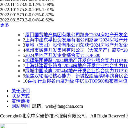
2022.11
1573.9
-0.12%
-1.08%
2022.10
1575.8
-0.20%
-1.01%
2022.09
1579.0
-0.02%
-0.87%
2022.08
1579.3
-0.04%
-0.62%
更多
1
厦门国贸地产集团有限公司跻身“2024房地产开发企业
2
上海中建东孚投资发展有限公司跻身“2024房地产开发
3
复地（集团）股份有限公司荣获“2024房地产开发企业
4
杭州市城建开发集团有限公司（大家房产）跻身“202
5
2024房地产开发企业综合实力TOP500
6
旭辉集团荣获“2024房地产开发企业综合实力TOP30
7
上海城建置业跻身“2024房地产开发企业综合实力TOP
8
绿城中国荣膺“2024房地产开发企业综合实力TOP10
9
聚焦双轮驱动核心能力，新城控股连续6年跻身房企综
10
喜报|行业排名再度升级 中房协TOP500颁布星河位
关于我们
|
联系方式
|
友情链接
|
网站地图
| 邮箱：web@fangchan.com
Copyright©北京中房研协技术服务有限公司，All Right Reserved 