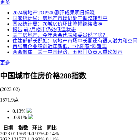
更多
2024房地产TOP500测评成果明日揭晓
国家统计局：房地产市场仍处于调整转型中
国家统计局：70城房价环比降幅继续收窄
报告|前2月楼市仍处低温状态
关于房地产，今年两会代表和委员说了啥？
住建部部长倪虹：房地产市场中长期还有很大潜力和空间
百强房企业绩创近年新低，“小阳春”料难现
两会聚焦｜关于中国经济，五部门负责人重磅发声
更多
中国城市住房价格288指数
(2023-02)
1571.9
点
0.13%
-0.91%
日期
指数
环比
同比
2023.01
1569.9
-0.97%
-0.14%
2022.12
1572.1
-0.92%
-0.11%