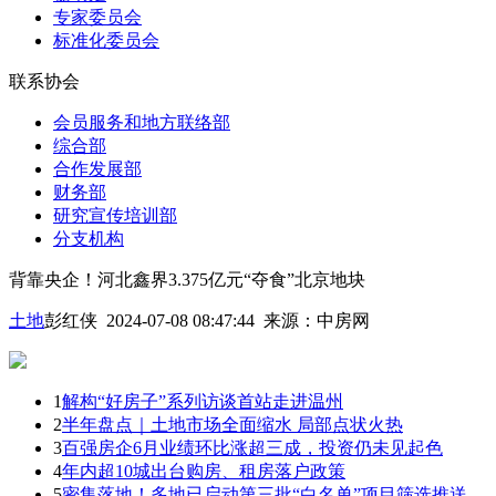
专家委员会
标准化委员会
联系协会
会员服务和地方联络部
综合部
合作发展部
财务部
研究宣传培训部
分支机构
背靠央企！河北鑫界3.375亿元“夺食”北京地块
土地
彭红侠 2024-07-08 08:47:44
来源：
中房网
1
解构“好房子”系列访谈首站走进温州
2
半年盘点｜土地市场全面缩水 局部点状火热
3
百强房企6月业绩环比涨超三成，投资仍未见起色
4
年内超10城出台购房、租房落户政策
5
密集落地！多地已启动第三批“白名单”项目筛选推送