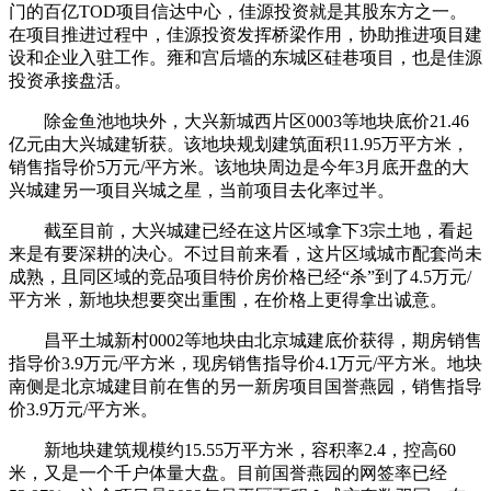
门的百亿TOD项目信达中心，佳源投资就是其股东方之一。
在项目推进过程中，佳源投资发挥桥梁作用，协助推进项目建
设和企业入驻工作。雍和宫后墙的东城区硅巷项目，也是佳源
投资承接盘活。
除金鱼池地块外，大兴新城西片区0003等地块底价21.46
亿元由大兴城建斩获。该地块规划建筑面积11.95万平方米，
销售指导价5万元/平方米。该地块周边是今年3月底开盘的大
兴城建另一项目兴城之星，当前项目去化率过半。
截至目前，大兴城建已经在这片区域拿下3宗土地，看起
来是有要深耕的决心。不过目前来看，这片区域城市配套尚未
成熟，且同区域的竞品项目特价房价格已经“杀”到了4.5万元/
平方米，新地块想要突出重围，在价格上更得拿出诚意。
昌平土城新村0002等地块由北京城建底价获得，期房销售
指导价3.9万元/平方米，现房销售指导价4.1万元/平方米。地块
南侧是北京城建目前在售的另一新房项目国誉燕园，销售指导
价3.9万元/平方米。
新地块建筑规模约15.55万平方米，容积率2.4，控高60
米，又是一个千户体量大盘。目前国誉燕园的网签率已经