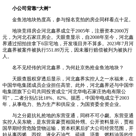
小公司背靠“大树”
金鱼池地块热度高，参与报名竞拍的房企同样看点十足。
地块竞得房企河北鑫界成立于2005年，注册资本2000万
元，为河北石家庄房企。天眼查显示，自2008年至今，河北鑫
界通过招拍挂拿下6宗宅地，开发项目并不算多。2023年7月河
北鑫界被案件被执行551.89万元，因未履行赔偿被列为被执行
人。
名不见经传的河北鑫界，为何赴京热抢金鱼池地块？
天眼查股权穿透后显示，河北鑫界实控人之一水福来，在
中国华电集团成员企业担任高管。此外，河北鑫界还与中国华
电集团旗下公司共同投资成立“河北华电石家庄热电有限公
司”，二者分别占比18%、82%。据悉，中国华电成立于2003
年，从事电力、热力生产和供应业，为国资委全资企业。
与之分庭抗礼抢地的东营亚通，同样不可小觑。东营亚通
实控人吴东晓，是东营富豪贾相国外甥。公开资料显示，贾相
国早期经营危险货物运输，资本积累后扩大公司经营范围，开
始从事丙烯、丙烷、液化石油气、硫磺、沥青、燃料油等的生