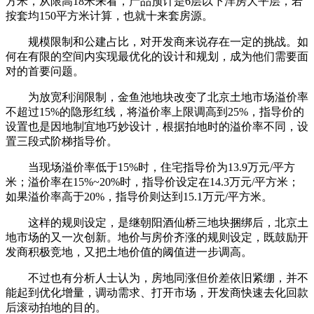
方米，从限高18米来看，产品预计是6层以下洋房大平层，若
按套均150平方米计算，也就十来套房源。
规模限制和公建占比，对开发商来说存在一定的挑战。如
何在有限的空间内实现最优化的设计和规划，成为他们需要面
对的首要问题。
为放宽利润限制，金鱼池地块改变了北京土地市场溢价率
不超过15%的隐形红线，将溢价率上限调高到25%，指导价的
设置也是因地制宜地巧妙设计，根据拍地时的溢价率不同，设
置三段式阶梯指导价。
当现场溢价率低于15%时，住宅指导价为13.9万元/平方
米；溢价率在15%~20%时，指导价设定在14.3万元/平方米；
如果溢价率高于20%，指导价则达到15.1万元/平方米。
这样的规则设定，是继朝阳酒仙桥三地块捆绑后，北京土
地市场的又一次创新。地价与房价齐涨的规则设定，既鼓励开
发商积极竞地，又把土地价值的阈值进一步调高。
不过也有分析人士认为，房地同涨但价差依旧紧绷，并不
能起到优化增量，调动需求、打开市场，开发商快速去化回款
后滚动拍地的目的。