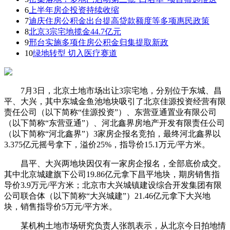
6
上半年房企投资持续收缩
7
迪庆住房公积金出台提高贷款额度等多项惠民政策
8
北京3宗宅地揽金44.7亿元
9
邢台实施多项住房公积金归集提取新政
10
绿地转型 切入医疗赛道
7月3日，北京土地市场出让3宗宅地，分别位于东城、昌
平、大兴，其中东城金鱼池地块吸引了北京佳源投资经营有限
责任公司（以下简称“佳源投资”）、东营亚通置业有限公司
（以下简称“东营亚通”）、河北鑫界房地产开发有限责任公司
（以下简称“河北鑫界”）3家房企报名竞拍，最终河北鑫界以
3.375亿元摇号拿下，溢价25%，指导价15.1万元/平方米。
昌平、大兴两地块因仅有一家房企报名，全部底价成交。
其中北京城建旗下公司19.86亿元拿下昌平地块，期房销售指
导价3.9万元/平方米；北京市大兴城镇建设综合开发集团有限
公司联合体（以下简称“大兴城建”）21.46亿元拿下大兴地
块，销售指导价5万元/平方米。
某机构土地市场研究负责人张凯表示，从北京今日拍地情