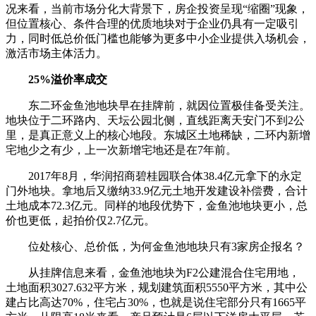
况来看，当前市场分化大背景下，房企投资呈现“缩圈”现象，
但位置核心、条件合理的优质地块对于企业仍具有一定吸引
力，同时低总价低门槛也能够为更多中小企业提供入场机会，
激活市场主体活力。
25%溢价率成交
东二环金鱼池地块早在挂牌前，就因位置极佳备受关注。
地块位于二环路内、天坛公园北侧，直线距离天安门不到2公
里，是真正意义上的核心地段。东城区土地稀缺，二环内新增
宅地少之有少，上一次新增宅地还是在7年前。
2017年8月，华润招商碧桂园联合体38.4亿元拿下的永定
门外地块。拿地后又缴纳33.9亿元土地开发建设补偿费，合计
土地成本72.3亿元。同样的地段优势下，金鱼池地块更小，总
价也更低，起拍价仅2.7亿元。
位处核心、总价低，为何金鱼池地块只有3家房企报名？
从挂牌信息来看，金鱼池地块为F2公建混合住宅用地，
土地面积3027.632平方米，规划建筑面积5550平方米，其中公
建占比高达70%，住宅占30%，也就是说住宅部分只有1665平