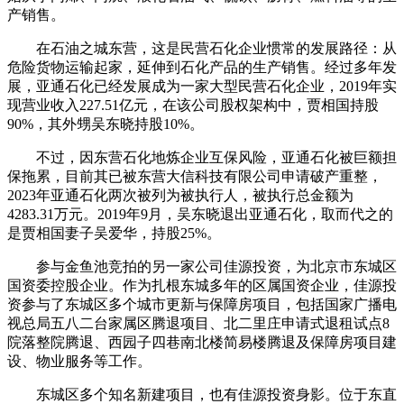
产销售。
在石油之城东营，这是民营石化企业惯常的发展路径：从
危险货物运输起家，延伸到石化产品的生产销售。经过多年发
展，亚通石化已经发展成为一家大型民营石化企业，2019年实
现营业收入227.51亿元，在该公司股权架构中，贾相国持股
90%，其外甥吴东晓持股10%。
不过，因东营石化地炼企业互保风险，亚通石化被巨额担
保拖累，目前其已被东营大信科技有限公司申请破产重整，
2023年亚通石化两次被列为被执行人，被执行总金额为
4283.31万元。2019年9月，吴东晓退出亚通石化，取而代之的
是贾相国妻子吴爱华，持股25%。
参与金鱼池竞拍的另一家公司佳源投资，为北京市东城区
国资委控股企业。作为扎根东城多年的区属国资企业，佳源投
资参与了东城区多个城市更新与保障房项目，包括国家广播电
视总局五八二台家属区腾退项目、北二里庄申请式退租试点8
院落整院腾退、西园子四巷南北楼简易楼腾退及保障房项目建
设、物业服务等工作。
东城区多个知名新建项目，也有佳源投资身影。位于东直