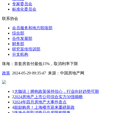
专家委员会
标准化委员会
联系协会
会员服务和地方联络部
综合部
合作发展部
财务部
研究宣传培训部
分支机构
珠海：首套房首付最低15%，取消利率下限
政策
2024-05-29 09:35:47
来源：
中国房地产网
1
大咖说｜拥抱政策保持信心，行业向好趋势可期
2
2024房地产上市公司综合实力50强揭晓
3
2024年四月房地产大事件盘点
4
鼓励购房！上海楼市迎来重磅新政
5
珠海全面取消商品住房限购限售