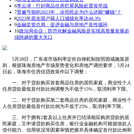
6
李云泽：打好商品住房烂尾风险处置攻坚战
7
普遍亏损的2023年，这些民企为什么还能“赚钱”？
8
2023年底全国户籍人口城镇化率达48.3%
9
金融监管总局：促进金融与房地产良性循环
10
政治局会议：防范化解金融风险是实现高质量发展必
须跨越的重大关口
5月28日，广东省市场利率定价自律机制按照因城施策原
则，根据珠海房地产市场形势变化和房地产调控要求，5月24
日起，珠海市住房信贷政策作以下调整：
一、对于贷款购买首套商品住房的居民家庭，商业性个人
住房贷款最低首付款比例调整为不低于15%，取消利率下限。
二、对于贷款购买第二套商品住房的居民家庭，商业性个
人住房贷款最低首付款比例为不低于25%，取消利率下限。
三、对于拥有2套及以上住房并已结清相应购房贷款的居
民家庭，又申请贷款购买住房，银行业金融机构可根据借款人
偿付能力、信用状况等因素审慎把握并具体确定首付款比例和