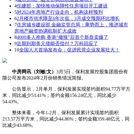
4
住建部：加快推动保障性住房项目开工建设
5
对2024年房地产行业走向，机构这样预判
6
2月楼市供求降至6年次低，3月成交预期环比增长
7
住房城乡建设部 金融监管总局：乘势而上，推进城市
房地产融资协调机制扩大成效
8
4000多人抢购 香港“撤辣”后首个新盘卖爆了
9
近期到期美元债能否偿付？万科回应了
10
全国人大首场发布会：促进民营企业发展壮大！
中房网讯（刘敏/文）
3月5日，保利发展控股集团股份有
限公司发布2024年2月份销售情况简报。
公告显示，2月单月，保利发展实现签约面积94.77万平方
米，同比减少53.41%；签约金额156.24亿元，同比减少
54.43%。
整体来看，今年1-2月，保利发展累计实现签约面积
213.57万平方米，同比减少44.86%；签约金额359.48亿元，同
比减少43.68%。