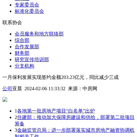
专家委员会
标准化委员会
联系协会
会员服务和地方联络部
综合部
合作发展部
财务部
研究宣传培训部
分支机构
一月保利发展实现签约金额203.23亿元，同比减少三成
公司
亚晨 2024-02-06 11:33:32
来源：
中房网
1
各地第一批房地产项目“白名单”出炉
2
住建部：推动加大保障房建设和供给，部署第二批项目
筹备
3
金融监管总局：进一步部署落实城市房地产融资协调机
制相关工作