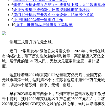
6
销售百强房企年度总结：七成业绩下滑，近半数未拿地
7
企业投资集中成趋势，还需挖掘城市优质板块
8
厦门召开房地产开发企业座谈会，13家房企参加
9
央行明确2024年十项重点工作
10
浙江：推进商品房预售制度等改革
常州正式晋升万亿元之城。
近日，“常州发布”微信公众号发文称：2023年，常州在城
市“年鉴”上，落下历史性跨越的精彩篇章，高质量迈入万亿之
城。居于此的近540万人民，无数次见证常州速度、常州温
度。
这意味着继2021年东莞GDP总量破万亿元后，全国万亿
元城市再添一城，达到第25个；江苏省也迎来第5个“万亿元城
市”，其余4个是苏州、南京、无锡、南通。
早在2023年常州市两会上，常州市市长盛蕾在政府工作报
告中提到，预计2022年实现地区生产总值9500亿元左右，并将
2023年定为冲刺“GDP万亿之城”的决胜之年。当时从增速和发