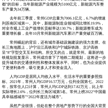
都”的目标，当年新能源产业规模为5100亿元，新能源汽车整
车产量为34万辆。
去年前三季度，常州GDP总量为7006.1亿元，6.7%的增速
列苏南区域第一。其中，新能源制造业领域同比增长19.9%，
对全市规上工业产值增长贡献率达130.7%；新能源整车成为
重要增长极，去年10月常州新能源汽车累计产量突破百万辆。
常州崛起的背后，还有城市基础设施建设的强力支撑。在
长三角地图上，沪宁沿江高铁和沪宁城际铁路、京沪高铁
呈“8”字型交叉互补结构。所交叉的点，就是常州。最新的地
铁规划批复显示，常州成功拿下了地铁二期规划，这将进一步
提升城市的交通便利性和整体发展水平。同时，也为企业提供
了更便利条件，吸引更多人才和资金流入。
人均GDP是居民人均收入水平、生活水平的重要参照指
标。2021年，常州人均GDP16.57万元，位列全国第七。2022
年，按常住人口计算，常州人均GDP达到17.82万元，比上年
实际增长2.6%，位列长三角区域第5名。常州上榜2022“中国最
具幸福感城市”“2022年度活力城市”。
虽然产业很强，但处在整个房地产形势下行的全国大背景