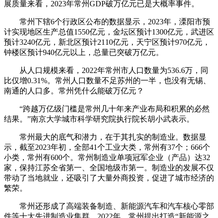
展质量来看，2023年常州GDP破万亿元已是大概率事件。
常州下辖6个行政区公布的数据显示，2023年，溧阳市预
计实现地区生产总值1550亿元，金坛区预计1300亿元，武进区
预计3240亿元，新北区预计2110亿元，天宁区预计970亿元，
钟楼区预计940亿元以上，总量已突破万亿元。
从人口规模来看，2022年常州市人口数量为536.6万，同
比仅增0.31%。常州人口数量不足苏州的一半，也没有无锡、
南通的人口多。常州凭什么能破万亿元？
“跨越万亿级门槛是常州几十年来产业布局和积累的必然
结果。”南京大学城市科学研究院执行院长胡小武表示。
常州最大的底气和潜力，在于其扎实的制造业。数据显
示，截至2023年初，全部41个工业大类，常州有37个；666个
小类，常州有600个。常州制造业单项冠军企业（产品）达32
家，保持江苏全省第一、全国地级市第一。制造业的发展不仅
带动了当地就业，还吸引了大量外商投资，促进了城市经济的
繁荣。
常州还形成了高端装备制造、新能源汽车和汽车核心零部
件等十大先进制造业集群。2022年，常州提出打造“新能源之