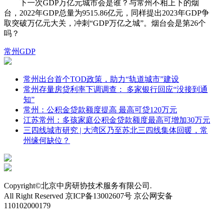
下一次GDP万亿元城市会是谁？与常州不相上下的烟
台，2022年GDP总量为9515.86亿元，同样提出2023年GDP争
取突破万亿元大关，冲刺“GDP万亿之城”。烟台会是第26个
吗？
常州
GDP
常州出台首个TOD政策，助力“轨道城市”建设
常州存量房贷利率下调调查： 多家银行回应“没接到通
知”
常州：公积金贷款额度提高 最高可贷120万元
江苏常州：多孩家庭公积金贷款额度最高可增加30万元
三四线城市研究 | 大湾区乃至苏北三四线集体回暖，常
州缘何缺位？
Copyright©北京中房研协技术服务有限公司.
All Right Reserved 京ICP备13002607号 京公网安备
110102000179