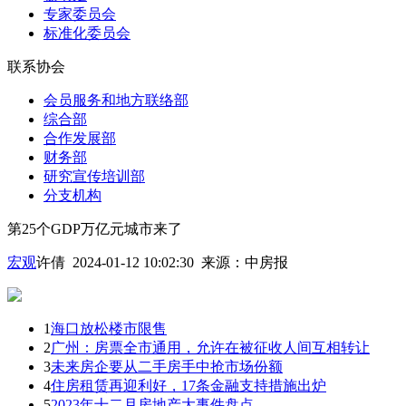
专家委员会
标准化委员会
联系协会
会员服务和地方联络部
综合部
合作发展部
财务部
研究宣传培训部
分支机构
第25个GDP万亿元城市来了
宏观
许倩 2024-01-12 10:02:30
来源：
中房报
1
海口放松楼市限售
2
广州：房票全市通用，允许在被征收人间互相转让
3
未来房企要从二手房手中抢市场份额
4
住房租赁再迎利好，17条金融支持措施出炉
5
2023年十二月房地产大事件盘点