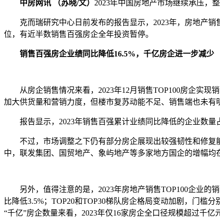
中房网讯 （苏晓/文）
2023年中国房地产市场继续承压，
克而瑞研究中心日前发布的报告显示，2023年，房地产销售T
位，有近半数销售百强房企全年投资暂停。
销售百强房企业绩同比降低16.5%，千亿房企进一步减少
从房企销售情况来看，2023年12月销售TOP100房企实现销
加大供货量和营销力度，但楼市复苏动能不足、销售端也未有明显起
报告显示，2023年销售百强累计业绩同比降低的企业数量占
不过，市场调整之下仍有部分房企展现出较强韧性和修复能
中，联发集团、国贸地产、象屿地产等多家地方国企的增幅均在
另外，值得注意的是，2023年房地产销售TOP100企业的销
比降低3.5%；TOP20和TOP30梯队房企格局变动加剧，门槛分别同比降
“千亿”房企数量来看，2023年仅16家房企全口径规模超过千