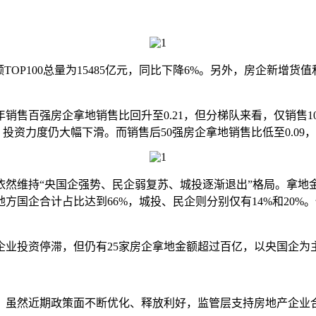
OP100总量为15485亿元，同比下降6%。另外，房企新增货值和建
百强房企拿地销售比回升至0.21，但分梯队来看，仅销售10强
比，投资力度仍大幅下滑。而销售后50强房企拿地销售比低至0.0
然维持“央国企强势、民企弱复苏、城投逐渐退出”格局。拿地金
方国企合计占比达到66%，城投、民企则分别仅有14%和20%。但
业投资停滞，但仍有25家房企拿地金额超过百亿，以央国企为主
虽然近期政策面不断优化、释放利好，监管层支持房地产企业合