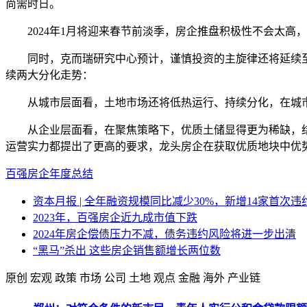
尚需时日。
2024年1月将迎来春节前淡季，房企推盘积极性不会太高，
同时，克而瑞研究中心预计，谨慎投资的主旋律还将延续至2
续两大分化走势：
从城市层面看，土地市场还将低热运行、持续分化，在城市
从企业层面看，在聚焦策略下，优质土储显得更为稀缺，结合
运营实力都提出了更高的要求，龙头房企在获取优质地块中优
百强房企
年度总结
资本月报 | 全年融资规模同比减少30%，新增14家首次违约房企
2023年，百强房企近九成市值下跌
2024年房企偿债压力不减，债务违约风险将进一步出清
“黑马”杀出 这些房企销售额增长两位数
原创
宏观
政策
市场
公司
土地
观点
金融
海外
产业链