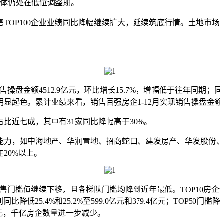
整体仍处在低位调整期。
OP100企业业绩同比降幅继续扩大，延续筑底行情。土地市场
售操盘金额4512.9亿元，环比增长15.7%，增幅低于往年同期
色。累计业绩来看，销售百强房企1-12月实现销售操盘金额540
比近七成，其中有31家同比降幅高于30%。
力，如中海地产、华润置地、招商蛇口、建发房产、华发股份、
20%以上。
售门槛值继续下移，且各梯队门槛均降到近年最低。TOP10房企
低25.4%和25.2%至599.0亿元和379.4亿元；TOP50门槛降低2
亿元，千亿房企数量进一步减少。