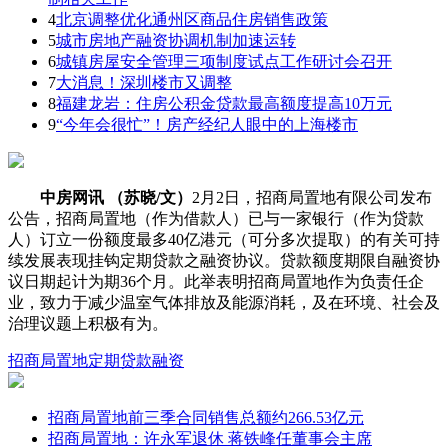
4
北京调整优化通州区商品住房销售政策
5
城市房地产融资协调机制加速运转
6
城镇房屋安全管理三项制度试点工作研讨会召开
7
大消息！深圳楼市又调整
8
福建龙岩：住房公积金贷款最高额度提高10万元
9
“今年会很忙”！房产经纪人眼中的上海楼市
中房网讯 （苏晓/文）
2月2日，招商局置地有限公司发布
公告，招商局置地（作为借款人）已与一家银行（作为贷款
人）订立一份额度最多40亿港元（可分多次提取）的有关可持
续发展表现挂钩定期贷款之融资协议。贷款额度期限自融资协
议日期起计为期36个月。此举表明招商局置地作为负责任企
业，致力于减少温室气体排放及能源消耗，及在环境、社会及
治理议题上积极有为。
招商局置地
定期贷款融资
招商局置地前三季合同销售总额约266.53亿元
招商局置地：许永军退休 蒋铁峰任董事会主席