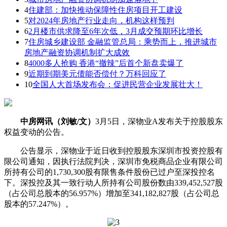
4
住建部：加快推动保障性住房项目开工建设
5
对2024年房地产行业走向，机构这样预判
6
2月楼市供求降至6年次低，3月成交预期环比增长
7
住房城乡建设部 金融监管总局：乘势而上，推进城市
房地产融资协调机制扩大成效
8
4000多人抢购 香港“撤辣”后首个新盘卖爆了
9
近期到期美元债能否偿付？万科回应了
10
全国人大首场发布会：促进民营企业发展壮大！
中房网讯（刘敏/文）
3月5日，深物业A发布关于控股股东
权益变动的公告。
公告显示，深物业于近日收到控股股东深圳市投资控股有
限公司通知，因执行法院判决，深圳市免税商品企业有限公司
所持有公司的1,730,300股有限售条件股份已过户至深投控名
下。深投控及其一致行动人所持有公司股份数由339,452,527股
（占公司总股本的56.957%）增加至341,182,827股（占公司总
股本的57.247%）。