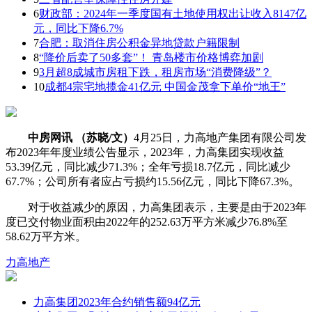
6
财政部：2024年一季度国有土地使用权出让收入8147亿
元，同比下降6.7%
7
合肥：取消住房公积金异地贷款户籍限制
8
“降价后卖了50多套”！ 青岛楼市价格博弈加剧
9
3月超8成城市房租下跌，租房市场“消费降级”？
10
成都4宗宅地揽金41亿元 中国金茂拿下单价“地王”
中房网讯 （苏晓/文）
4月25日，力高地产集团有限公司发
布2023年年度业绩公告显示，2023年，力高集团实现收益
53.39亿元，同比减少71.3%；全年亏损18.7亿元，同比减少
67.7%；公司所有者应占亏损约15.56亿元，同比下降67.3%。
对于收益减少的原因，力高集团表示，主要是由于2023年
度已交付物业面积由2022年的252.63万平方米减少76.8%至
58.62万平方米。
力高地产
力高集团2023年合约销售额94亿元