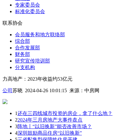
专家委员会
标准化委员会
联系协会
会员服务和地方联络部
综合部
合作发展部
财务部
研究宣传培训部
分支机构
力高地产：2023年收益约53亿元
公司
苏晓 2024-04-26 10:01:15
来源：
中房网
1
还在三四线城市投资的房企，拿了什么地？
2
2024年三月房地产大事件盘点
3
阵地丨“以旧换新”能否改善市场？
4
深圳鼓励商品住房“以旧换新”
5
三省配售型保障性住房开建