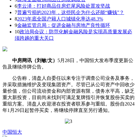
6
李云泽：打好商品住房烂尾风险处置攻坚战
7
普遍亏损的2023年，这些民企为什么还能“赚钱”？
8
2023年底全国户籍人口城镇化率达48.3%
9
金融监管总局：促进金融与房地产良性循环
10
政治局会议：防范化解金融风险是实现高质量发展必
须跨越的重大关口
中房网讯（刘敏/文）
5月28日，中国恒大发布季度更新公
告及继续停牌公告。
公告称，清盘人自委任以来专注于调查公司业务及事务，
并采取措施维护及变现集团资产。尽管已从公司资产中回收少
量价值，但公司流动资金和内部资源有限，债务水平高，缺乏
重大新投资，目前尚未找到可满足复牌指引并恢复股份买卖的
重组方案。清盘人欢迎潜在投资者联系参与重组。股份自2024
年1月29日起暂停买卖，将继续停牌直至另行通知。
中国恒大