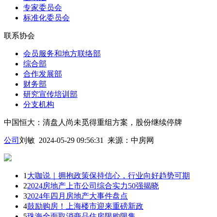
专家委员会
标准化委员会
联系协会
会员服务和地方联络部
综合部
合作发展部
财务部
研究宣传培训部
分支机构
中国恒大：清盘人尚未觅得重组方案，股份继续停牌
公司
刘敏 2024-05-29 09:56:31
来源：
中房网
1
大咖说｜拥抱政策保持信心，行业向好趋势可期
2
2024房地产上市公司综合实力50强揭晓
3
2024年四月房地产大事件盘点
4
鼓励购房！上海楼市迎来重磅新政
5
珠海全面取消商品住房限购限售