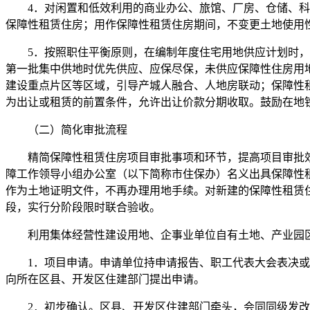
4．对闲置和低效利用的商业办公、旅馆、厂房、仓储、科研
保障性租赁住房；用作保障性租赁住房期间，不变更土地使用
5．按照职住平衡原则，在编制年度住宅用地供应计划时，单
第一批集中供地时优先供应、应保尽保，未供应保障性住房用
建设重点片区等区域，引导产城人融合、人地房联动；保障性
为出让或租赁的前置条件，允许出让价款分期收取。鼓励在地
（二）简化审批流程
精简保障性租赁住房项目审批事项和环节，提高项目审批效
障工作领导小组办公室（以下简称市住保办）名义出具保障性
作为土地证明文件，不再办理用地手续。对新建的保障性租赁
段，实行分阶段限时联合验收。
利用集体经营性建设用地、企事业单位自有土地、产业园区
1．项目申请。申请单位持申请报告、职工代表大会表决或民
向所在区县、开发区住建部门提出申请。
2．初步确认。区县、开发区住建部门牵头，会同同级发改