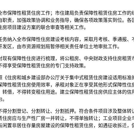
市保障性租赁住房工作；市住建局负责保障性租赁住房工作的组
自职责，加强政策协调和业务指导，确保各项政策落实到位。各
住房项目建设方案的联合审查等相关工作。
务纳入全市保障性住房建设考核内容，采取月考核、季通报、不
开发区，由市资源规划局暂停相关责任单位土地审批工作。
现有保障性住房进行梳理，将公租房、中央财政支持住房租赁市
不得享受保障性租赁住房的专门支持政策。
住房和城乡建设部办公厅关于集中式租赁住房建设适用标准的通知
保障性租赁住房使用效率，承租对象正在享受其他形式保障性住
、转借，不得转变租住用途。建立保障性租赁住房供应主体的信
为。
得分割登记、分割转让、分割抵押。符合条件项目涉及整体转让
赁住房应与生产性厂房一并转让，不得单独转让；工业项目企业
有闲置非居住存量房屋建设的保障性租赁住房，如遇征收拆迁，