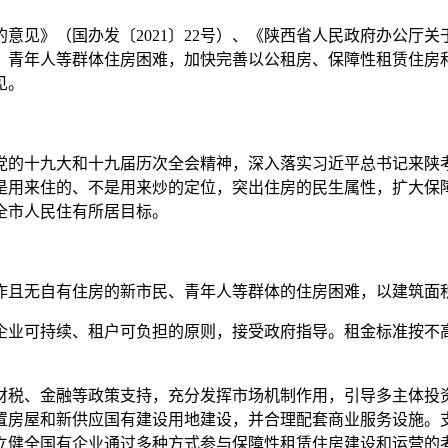
》（国办发〔2021〕22号）、《陕西省人民政府办公厅关于加
、青年人等群体住房困难，加快完善以公租房、保障性租赁住房
见。
的十九大和十九届历次全会精神，深入落实习近平总书记来陕考
是用来住的、不是用来炒的定位，突出住房的民生属性，扩大保
全市人民住有所居目标。
无自有住房的新市民、青年人等群体的住房困难，以建筑面积
可持续、租户可负担的原则，接受政府指导。租金标准按不高
、金融等政策支持，充分发挥市场机制作用，引导多主体投资
置房屋和新供应国有建设用地建设，并合理配套商业服务设施。
立健全国有企业通过多种方式参与保障性租赁住房建设和运营的