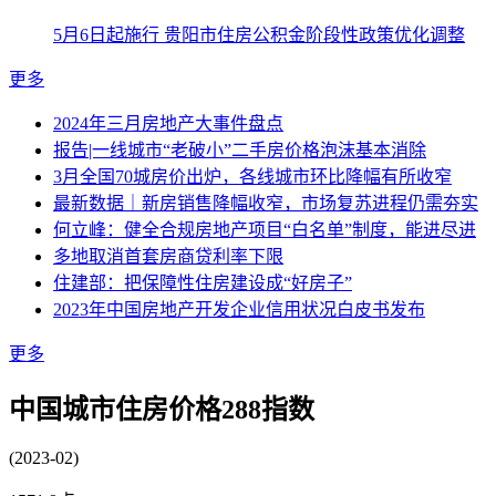
5月6日起施行 贵阳市住房公积金阶段性政策优化调整
更多
2024年三月房地产大事件盘点
报告|一线城市“老破小”二手房价格泡沫基本消除
3月全国70城房价出炉，各线城市环比降幅有所收窄
最新数据｜新房销售降幅收窄，市场复苏进程仍需夯实
何立峰：健全合规房地产项目“白名单”制度，能进尽进
多地取消首套房商贷利率下限
住建部：把保障性住房建设成“好房子”
2023年中国房地产开发企业信用状况白皮书发布
更多
中国城市住房价格288指数
(2023-02)