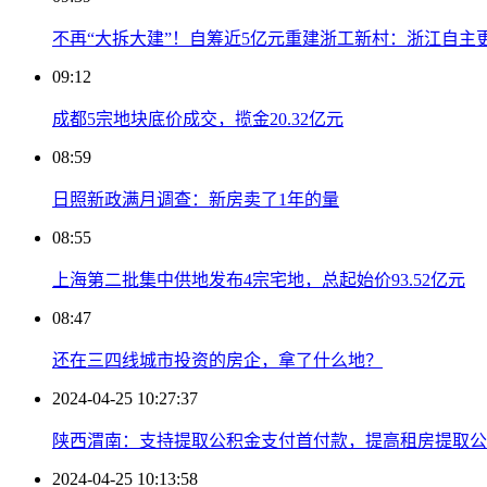
不再“大拆大建”！自筹近5亿元重建浙工新村：浙江自主
09:12
成都5宗地块底价成交，揽金20.32亿元
08:59
日照新政满月调查：新房卖了1年的量
08:55
上海第二批集中供地发布4宗宅地，总起始价93.52亿元
08:47
还在三四线城市投资的房企，拿了什么地？
2024-04-25 10:27:37
陕西渭南：支持提取公积金支付首付款，提高租房提取公
2024-04-25 10:13:58