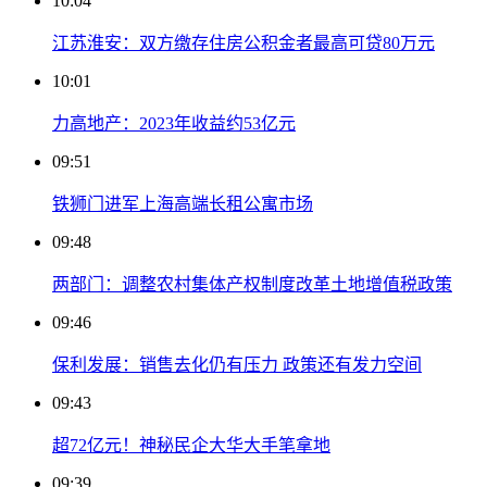
10:04
江苏淮安：双方缴存住房公积金者最高可贷80万元
10:01
力高地产：2023年收益约53亿元
09:51
铁狮门进军上海高端长租公寓市场
09:48
两部门：调整农村集体产权制度改革土地增值税政策
09:46
保利发展：销售去化仍有压力 政策还有发力空间
09:43
超72亿元！神秘民企大华大手笔拿地
09:39