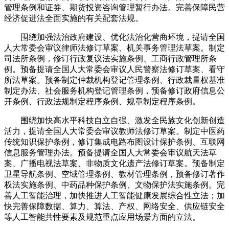
管理条例和证券、期货投资咨询管理暂行办法。完善保障民营
经济促进法全面实施的有关配套法规。
围绕加强法治政府建设、优化法治化营商环境，提请全国
人大常委会审议律师法修订草案、机关事务管理法草案。制定
司法所条例，修订行政复议法实施条例、工商行政管理所条
例。预备提请全国人大常委会审议人民警察法修订草案、看守
所法草案。预备制定仲裁机构登记管理条例、行政裁量权基准
制定办法、社会服务机构登记管理条例，预备修订政府信息公
开条例、行政法规制定程序条例、规章制定程序条例。
围绕加快高水平科技自立自强、激发全民族文化创新创造
活力，提请全国人大常委会审议教师法修订草案。制定中医药
传统知识保护条例，修订集成电路布图设计保护条例、互联网
信息服务管理办法。预备提请全国人大常委会审议航天法草
案、广播电视法草案、非物质文化遗产法修订草案。预备制定
卫星导航条例、空域管理条例、教材管理条例，预备修订著作
权法实施条例、中药品种保护条例、文物保护法实施条例。完
善人工智能治理，加快推进人工智能健康发展综合性立法；加
快完善保障数据、算力、算法、产权、网络安全、供应链安全
等人工智能共性要素及规范重点应用场景方面的立法。