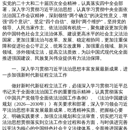
实党的二十大和二十届历次全会精神，认真落实四中全会部
署，深入学习贯彻习近平法治思想，认真学习贯彻中央全面依
法治国工作会议精神，深刻领悟“两个确立”的决定性意义，增
强“四个意识”、坚定“四个自信”、做到“两个维护”，坚持党的
领导、人民当家作主、依法治国有机统一，聚焦建设更加完善
的中国特色社会主义法治体系、建设更高水平的社会主义法治
国家，更加注重法治与改革、发展、稳定相协同，更加注重保
障和促进社会公平正义，统筹立改废释，加强重点领域、新兴
领域、涉外领域立法，提高立法质效，为以中国式现代化全面
推进强国建设、民族复兴伟业提供有力法治保障。
一、深入学习贯彻习近平法治思想丰富发展最新成果，进
一步加强新时代新征程立法工作
做好新时代新征程立法工作，必须深入学习贯彻习近平总
书记关于全面依法治国工作的重要指示精神，认真贯彻落实
《中国共产党领导全面依法治国工作条例》、《法治中国建设
规划（2026—2030年）》有关要求和部署，深入学习领会习近
平法治思想丰富发展最新成果，吃透精神实质、把握核心要
义、明确实践要求，加强立法规划和立法审查，切实把习近平
法治思想贯彻落实到立法工作全过程和各方面，与时俱进完善
以宪法为核心的中国特色社会主义法律体系，全面推进国家各