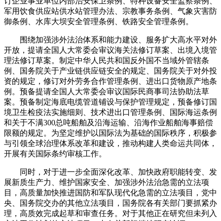
订企业事业单位内部治安保卫条例、特种设备安全监察条例、
军用饮食供应站供水站管理办法、宗教事务条例、气象灾害防
御条例、水库大坝安全管理条例、铁路安全管理条例。
围绕加强涉外法治体系和能力建设、服务扩大高水平对外
开放，提请全国人大常委会审议海关法修订草案、出境入境管
理法修订草案。制定中华人民共和国反外国不当域外管辖条
例、国务院关于产业链供应链安全的规定、国务院关于对外投
资的规定，修订对外劳务合作管理条例、进出口货物原产地条
例。预备提请全国人大常委会审议国际民商事司法协助法草
案。预备制定海底电缆管道铺设与保护管理规定，预备修订国
境卫生检疫法实施细则、技术进出口管理条例、国际海运条例
和关于不满300总吨船舶及沿海运输、沿海作业船舶海事赔偿
限额的规定。为坚定维护以国际法为基础的国际秩序，积极参
与引领全球治理体系改革和建设，推动构建人类命运共同体，
开展有关国际条约审核工作。
同时，对于进一步全面深化改革、加快政府职能转变、发
展新质生产力、维护国家安全、加强涉外法治急需的立法项
目，高质量加快推进国防和军队现代化急需的立法项目，党中
央、国务院交办的其他立法项目，国务院各有关部门要抓紧办
理，高质效完成起草和审查任务。对于其他正在研究但未列入