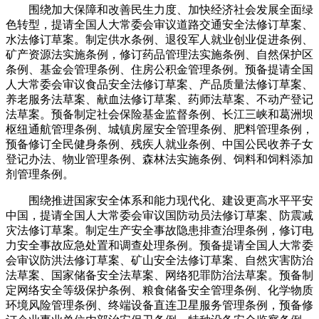
围绕加大保障和改善民生力度、加快经济社会发展全面绿
色转型，提请全国人大常委会审议道路交通安全法修订草案、
水法修订草案。制定供水条例、退役军人就业创业促进条例、
矿产资源法实施条例，修订药品管理法实施条例、自然保护区
条例、基金会管理条例、住房公积金管理条例。预备提请全国
人大常委会审议食品安全法修订草案、产品质量法修订草案、
养老服务法草案、献血法修订草案、药师法草案、不动产登记
法草案。预备制定社会保险基金监督条例、长江三峡和葛洲坝
枢纽通航管理条例、城镇房屋安全管理条例、肥料管理条例，
预备修订全民健身条例、残疾人就业条例、中国公民收养子女
登记办法、物业管理条例、森林法实施条例、饲料和饲料添加
剂管理条例。
围绕推进国家安全体系和能力现代化、建设更高水平平安
中国，提请全国人大常委会审议国防动员法修订草案、防震减
灾法修订草案。制定生产安全事故隐患排查治理条例，修订电
力安全事故应急处置和调查处理条例。预备提请全国人大常委
会审议防洪法修订草案、矿山安全法修订草案、自然灾害防治
法草案、国家储备安全法草案、网络犯罪防治法草案。预备制
定网络安全等级保护条例、粮食储备安全管理条例、化学物质
环境风险管理条例、终端设备直连卫星服务管理条例，预备修