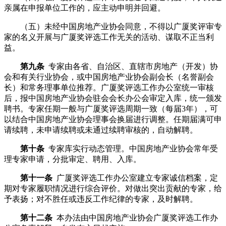
亲属在申报单位工作的，应主动申明并回避。
（五）未经中国房地产业协会同意，不得以广厦奖评审专
家的名义开展与广厦奖评选工作无关的活动、谋取不正当利
益。
第九条
专家由各省、自治区、直辖市房地产（开发）协
会和有关行业协会，或中国房地产业协会副会长（名誉副会
长）和常务理事单位推荐。广厦奖评选工作办公室统一审核
后，报中国房地产业协会驻会会长办公会审定入库，统一颁发
聘书。专家任期一般与广厦奖评选周期一致（每届3年），可
以结合中国房地产业协会理事会换届进行调整。任期届满可申
请续聘，未申请续聘或未通过续聘审核的，自动解聘。
第十条
专家库实行动态管理。中国房地产业协会常年受
理专家申请，分批审定、聘用、入库。
第十一条
广厦奖评选工作办公室建立专家诚信档案，定
期对专家履职情况进行综合评价。对做出突出贡献的专家，给
予表扬；对不胜任或违反工作纪律的专家，及时解聘。
第十二条
本办法由中国房地产业协会广厦奖评选工作办