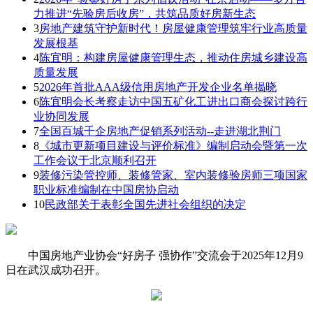
力推进“先验房后收房”，共筑品质好房新生态
3
房地产建筑守护新时代！房屋健康管理筑牢行业高质量
发展根基
4
陈宜明：构建房屋健康管理生态，推动住房城乡建设高
质量发展
5
2026年首批AAA级信用房地产开发企业名单揭晓
6
陈宜明会长考察走访中国五矿化工进出口商会探讨跨行
业协同发展
7
全国百城千企房地产促销系列活动--走进湖北荆门
8
《城市更新项目建设与评价标准》编制启动会暨第一次
工作会议于北京顺利召开
9
装修污染管控师、装修管家、室内装修验房师三项国家
职业标准编制在中国房协启动
10
民政部关于表彰全国先进社会组织的决定
中国房地产业协会“好房子 强协作”交流会于2025年12月9
日在武汉成功召开。