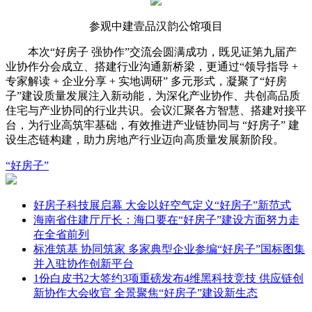
参观中建壹品汉韵公馆项目
本次“好房子 强协作”交流会圆满成功，既见证第九届产
业协作分会成立、搭建行业沟通新桥梁，更通过“领导指导 +
专家解读 + 企业分享 + 实地调研” 多元形式，凝聚了“好房
子”建设质量发展注入新动能，为深化产业协作、共创高品质
住宅与产业协同的行业共识。会议汇聚各方智慧、搭建对接平
台，为行业高筑牢基础，有效推进产业链协同与 “好房子” 建
设生态链构建，助力房地产行业迈向高质量发展新阶段。‌
“好房子”
好房子科技展启幕 大金以好空气定义“好房子”新范式
海南省住建厅厅长：海口要在“好房子”建设方面努力走
在全省前列
标准筑基 协同筑家 多家典型企业参编“好房子”国标图集
并入驻协作创新平台
1份白皮书2大签约3项重磅发布4维黑科技竞技 供应链创
新协作大会收官 全景聚焦“好房子”建设新生态