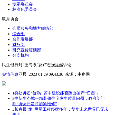
专家委员会
标准化委员会
联系协会
会员服务和地方联络部
综合部
合作发展部
财务部
研究宣传培训部
分支机构
民生银行对“泛海系”及卢志强提起诉讼
舆情信息
亚晨 2023-01-29 09:43:36
来源：
中房网
1
身处诉讼“旋涡”,苏中建设能否跳出破产“怪圈”?
2
中新生态城一精装修住宅发生质量问题，政府部门
称“协调开发商加紧维修”
3
长春最“壕”烂尾工程停摆多年，复华未来世界已无未
来？