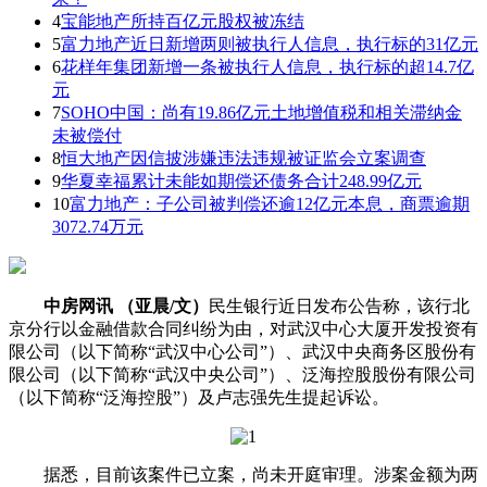
4
宝能地产所持百亿元股权被冻结
5
富力地产近日新增两则被执行人信息，执行标的31亿元
6
花样年集团新增一条被执行人信息，执行标的超14.7亿
元
7
SOHO中国：尚有19.86亿元土地增值税和相关滞纳金
未被偿付
8
恒大地产因信披涉嫌违法违规被证监会立案调查
9
华夏幸福累计未能如期偿还债务合计248.99亿元
10
富力地产：子公司被判偿还逾12亿元本息，商票逾期
3072.74万元
中房网讯 （亚晨/文）
民生银行近日发布公告称，该行北
京分行以金融借款合同纠纷为由，对武汉中心大厦开发投资有
限公司（以下简称“武汉中心公司”）、武汉中央商务区股份有
限公司（以下简称“武汉中央公司”）、泛海控股股份有限公司
（以下简称“泛海控股”）及卢志强先生提起诉讼。
据悉，目前该案件已立案，尚未开庭审理。涉案金额为两