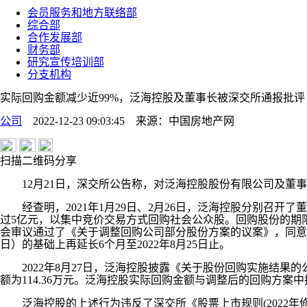
会员服务和地方联络部
综合部
合作发展部
财务部
研究宣传培训部
分支机构
实际回购金额减少近99%，泛海控股及董事长被深交所通报批评
公司
2022-12-23 09:03:45
来源：
中国房地产网
扫描二维码分享
12月21日，深交所公告称，对泛海控股股份有限公司及董事
经查明，2021年1月29日、2月26日，泛海控股分别召开
过5亿元，以集中竞价交易方式回购社会公众股。回购股份的期限为
会审议通过了《关于调整回购公司部分股份方案的议案》，同意对股
日）的基础上再延长6个月至2022年8月25日止。
2022年8月27日，泛海控股披露《关于股份回购实施结果的公
额为114.36万元。泛海控股实际回购金额与调整后的回购方案中披
泛海控股的上述行为违反了深交所《股票上市规则(2022年修