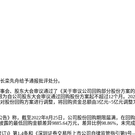
长栾先舟给予通报批评处分。
了董事会、股东大会审议通过了《关于审议公司回购部分股份方案
自公司股东大会审议通过回购股份方案起不超过12个月。2021
份回购方案进行调整，将回购资金总额由3亿元~5亿元调整为1亿
告》称，截至2022年8月25日，公司股份回购期限届满，在回购
露的最低回购金额差异9885.64万元，差异比例98.86%，未完
订)》第1.4条和《深圳证券交易所上市公司自律监管指引第9