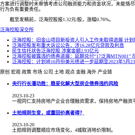
方案进行调整时未审慎考虑公司融资能力和资金状况，未能恪尽职守
行为负有重要责任。
截至发稿前，泛海控股报1.32元/股，涨幅0.76%。
泛海控股
深交所
泛海控股：旧金山项目新投资人引入工作未取得进展 计划
泛海控股发布重大诉讼公告，涉16.28亿元贷款及利息
民生信托状告泛海控股 涉案金额2.93亿元
泛海控股披露违约债券进展：延期兑付“17泛海MTN001” 尽
泛海控股：计划将10月份美元债进一步延期至2023年5月2
原创
宏观
政策
市场
公司
土地
观点
金融
海外
产业链
央行行长潘功胜：稳妥化解大型房企债券违约风险
2023-10-23
一视同仁支持房地产企业合理融资需求，保持房地产融资
土拍规则生变，或重回价高者得？
2023-10-20
土拍规则调整顺应市场变化，4城取消地价限制。