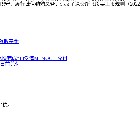
、履行诚信勤勉义务，违反了深交所《股票上市规则（2022年修
解散基金
快完成“18泛海MTNOO1”兑付
3日前兑付
平稳。