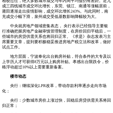
相较过往，绝大多数城市成交与年内周平均值仍有差距。近九
成三四线城市成交环比增长，东莞、镇江、南通等涨幅居前，
莆田逐渐走出疫情影响，成交环比增长243%。与此同时，南
充成交小幅下滑，泉州成交受低基数影响降幅较为大。
中央就房地产领域密集表态， 央行表示已经指导主要银
行准确把握房地产金融审慎管理制度，在房价回归平稳后，一
些城市的房贷供需关系也将回归正常。《求是》杂志发表习主
席重要文章，提到要积极稳妥推进房地产税立法和改革，做好
试点工作。
地方层面，宁波奉化出台购房补贴，符合条件的大专及以
上学历人才可获得8万元以上购房补贴。孝感出台限跌令，价
格浮动超过10%以上需要重新备案。
楼市动态
央行：继续深化LPR改革，带动存款利率逐步走向市场
化；
央行：少数城市房价上涨过快，回稳后房贷供需关系将回
归正常；