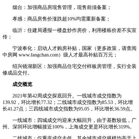
烟台：加强商品房现售管理，现售前须备案；
孝感：商品房售价涨跌超10%均需重新备案；
临沂：住建局通报一楼盘炒作房价，利用楼栋价差不实宣
传；
宁波奉化：启动人才购房补贴，国家（更多政策，请查阅
中房网 www.fangchan.com）级人才最高补贴百万元；
绍兴镜湖新区：加强商品住宅交付样板房管理，实行全装
修成品交付。
成交概览
2021年第42周成交探底回升。一线城市成交指数为
139.92，环比增长77.32；二线城市成交指数为85.53，环比增
长41.27点；三四线城市成交指数为95.05，环比增长36.59点。
一线城市：四城成交均迎来大幅回升，由于基数较低，广
州、深圳环比增幅接近100%，上海成交更是环比增长319%。
二线城市：仅重庆成交走低，其余城市成交规模均高于上