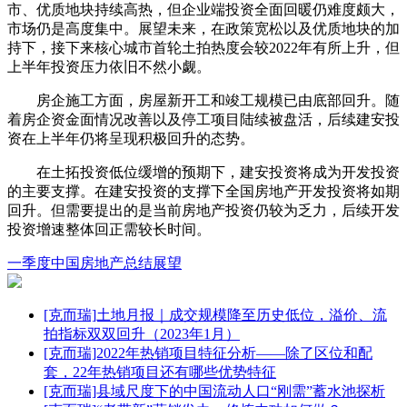
市、优质地块持续高热，但企业端投资全面回暖仍难度颇大，
市场仍是高度集中。展望未来，在政策宽松以及优质地块的加
持下，接下来核心城市首轮土拍热度会较2022年有所上升，但
上半年投资压力依旧不然小觑。
房企施工方面，房屋新开工和竣工规模已由底部回升。随
着房企资金面情况改善以及停工项目陆续被盘活，后续建安投
资在上半年仍将呈现积极回升的态势。
在土拓投资低位缓增的预期下，建安投资将成为开发投资
的主要支撑。在建安投资的支撑下全国房地产开发投资将如期
回升。但需要提出的是当前房地产投资仍较为乏力，后续开发
投资增速整体回正需较长时间。
一季度
中国房地产
总结
展望
[克而瑞]土地月报｜成交规模降至历史低位，溢价、流
拍指标双双回升（2023年1月）
[克而瑞]2022年热销项目特征分析——除了区位和配
套，22年热销项目还有哪些优势特征
[克而瑞]县域尺度下的中国流动人口“刚需”蓄水池探析