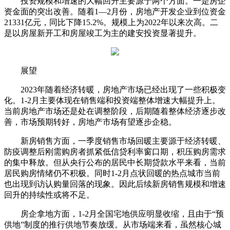
投资规模和增速的大幅回升主要源于两个方面。一是房企
资金面的突出改善。随着1—2月份，房地产开发企业到位资金
21331亿元，同比下降15.2%。规模上为2022年以来次高。二
是以房屋新开工和房屋竣工为主的建安投资显著提升。
展望
2023年随着经济转暖，房地产市场已经出现了一些积极变
化。1-2月主要体现在销售端和投资端整体增速大幅提升上。
当前房地产市场还是处在调整阶段，后期随着整体经济逐步改
善，市场预期转好，房地产市场有望逐步企稳。
新房销售方面，一季度销售市场回暖主要源于经济转暖、
防疫调整后刚需购房者抓紧低信贷利率窗口期，积压购房需求
的集中释放。但从央行公布的居民中长期贷款水平来看，当前
居民购房情绪仍不积极。同时1-2月点状回暖的热点城市当前
也出现到访认购量回落的现象。因此后续新房销售规模和增速
回升的持续性或将不足。
房企拿地方面，1-2月全国宅地供应明显收缩，且由于“预
供地”制度的推行供地节奏放缓。从市场端来看，虽然核心城