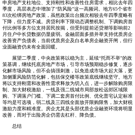
申房地产支柱地位、支持刚性和改善性住房需求，相比去年四
季度，高层表态中增加了“防风险”这一高频词。地方65个省市
83次松绑房地产政策，虽然政策出台频次相较去年四季度略有
下降，但力度不减。房贷利率下限动态调整机制、下调购房首
付比例等多方位支持居民按揭，但受到提前还贷潮等影响前2
月住户中长贷数据仍显疲弱。金融层面多措并举支持优质房企
改善资产负债表，当前优质房企及白名单房企融资开闸，但行
业面融资仍未有全面回暖。
展望二季度，中央政策将以稳为主，延续“托而不举”的政
策基调，继续托底房地产市场，引导市场预期稳步修复，逐步
化解市场风险，但不会搞强刺激，以免造成市场大起大落，更
加侧重风险防范化解，包括保交楼等政策底线继续坚守。地方
将以支持刚需和改善性需求释放为切入点，进一步解除购房限
制、加大财税激励，一线及强二线城市局部放松远郊区域限
购、下调落户门槛、下调二套房首付比例、优化普宅认定标准
等均是可选项，弱二线及三四线全面放开限购限售，加大财税
激励力度和精准度。房企尤其是头部优质企业融资环境将明显
改善，而对于出险房企仍需去杠杆、降负债。
总结