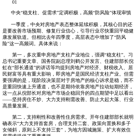
01
中央“稳支柱、促需求”定调积极，高频“防风险”体现审慎
一季度，中央对房地产表态整体延续积极，其核心目的还
是要改善市场预期、修复行业信心，引导行业尽快重回平稳健
康发展轨道。但相比去年四季度，高层表态中增加了“防风
险”这一高频词。具体来说：
第一，多次重申房地产支柱产业地位，强调“稳支柱”。习
总书记重要文章、国务院副总理刘鹤公开发言、住建部部长倪
虹在“部长通道”的讲话等均提到房地产对经济、财税收入、居
民财富等具有重大影响，即房地产是国民经济支柱产业。但需
要强调的是，现阶段决策层对于房地产的核心诉求是稳，而不
是重回快速上升通道，也不是期待依靠房地产拉动短期经济，
这一点从倪部长对房地产市场企稳回升的四点期望中足以看出
——坚持房住不炒、大力支持刚需改善、防止大起大落、行业
高质量发展。
第二，支持刚性和改善性住房需求。开年住建部部长就明
确表示“大力支持首套房，合理支持二套、政策向置换和多子
女倾斜，原则上不支持三套”，为地方因城施策、扩大有效住