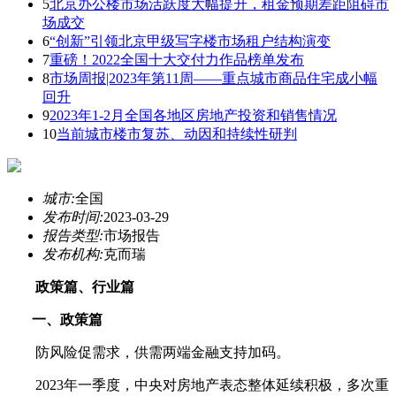
5
北京办公楼市场活跃度大幅提升，租金预期差距阻碍市
场成交
6
“创新”引领北京甲级写字楼市场租户结构演变
7
重磅！2022全国十大交付力作品榜单发布
8
市场周报|2023年第11周——重点城市商品住宅成小幅
回升
9
2023年1-2月全国各地区房地产投资和销售情况
10
当前城市楼市复苏、动因和持续性研判
城市:
全国
发布时间:
2023-03-29
报告类型:
市场报告
发布机构:
克而瑞
政策篇、行业篇
一、政策篇
防风险促需求，供需两端金融支持加码。
2023年一季度，中央对房地产表态整体延续积极，多次重