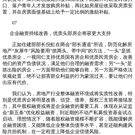
口、落户青年人才发放购房补贴，再比如房屋征收采取房票安
置，并在房票面值基础上给予一定比例的激励补贴。
07
企业融资持续改善，优质头部房企将获更大支持
正如住建部部长倪虹在两会“部长通道”所说，防范化解房
地产“灰犀牛”风险要用“抓两头、带中间”的方法，“一头”是抓
优质房企，一视同仁支持优质国有房企和优质民营房企，改善
他们的资产负债状况，满足他们合理的融资需求；另“一头”是
抓出险的房企，一方面帮助他们能够自救，另一方面严格依法
依规处置，绝不让损害群众利益的行为蒙混过关，要让他们付
出应有代价。
我们认为，房地产行业整体融资环境或将实质性改善，特
别是优质房企将明显改善。信贷、债券、股权三支箭将接续发
力，其中股权融资或将是企业融资的重要工具，体现在从证监
会“新五条”优化权益融资，到近期的不动产私募投资基金试点
启动。理想情况下，随着股权融资规模不断扩容，既能缓解房
企融资困境，又能降低企业整体负债率水平，甚至还能构建风
险共担机制，在一定程度上降低企业偿债风险。