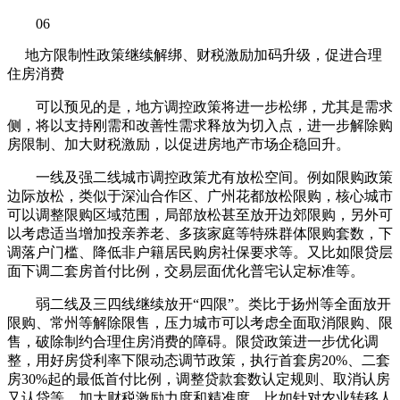
06
地方限制性政策继续解绑、财税激励加码升级，促进合理
住房消费
可以预见的是，地方调控政策将进一步松绑，尤其是需求
侧，将以支持刚需和改善性需求释放为切入点，进一步解除购
房限制、加大财税激励，以促进房地产市场企稳回升。
一线及强二线城市调控政策尤有放松空间。例如限购政策
边际放松，类似于深汕合作区、广州花都放松限购，核心城市
可以调整限购区域范围，局部放松甚至放开边郊限购，另外可
以考虑适当增加投亲养老、多孩家庭等特殊群体限购套数，下
调落户门槛、降低非户籍居民购房社保要求等。又比如限贷层
面下调二套房首付比例，交易层面优化普宅认定标准等。
弱二线及三四线继续放开“四限”。类比于扬州等全面放开
限购、常州等解除限售，压力城市可以考虑全面取消限购、限
售，破除制约合理住房消费的障碍。限贷政策进一步优化调
整，用好房贷利率下限动态调节政策，执行首套房20%、二套
房30%起的最低首付比例，调整贷款套数认定规则、取消认房
又认贷等。加大财税激励力度和精准度，比如针对农业转移人