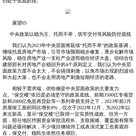
仍处于筑底阶段。
展望05
中央政策以稳为主、托而不举，筑牢交付等风险防控底线
我们认为2023年中央层面将延续“托而不举”的政策基调，
继续托底房地产市场，引导市场预期稳步修复，逐步化解市场
风险，稳住房地产这一支柱产业进而稳住经济大盘。但结合住
建部部长对房地产企稳回升的4个原则定义，我们认为中央层
面政策力度不会太大，不会搞强刺激，以免市场出现剧烈波动
和大起大落，也不会走用房地产刺激短期经济的老路。
相较于需求端，供给侧是中央层面政策的主要发力
点。“保交楼”依旧是必须坚守的政策底线。前期3500亿专项贷
款和2000亿免息再贷款等一系列举措支持之下，2023年前2月
房屋竣工面积同比增长8%，仅次于2022年12月，为2022年以
来次新高，显示“保交楼”已取得一定实质性成效。但另一方
面，部分地区纾困资金审批流程长、支取困难、覆盖面有限等
问题还亟待解决，不少项目继续停工或表演式复工也客观存
在，保交付、稳民生依然任务艰巨。