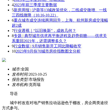
4
2023年前三季度主要数据
5
新房周报 | 沪蓉等13城政策优化，二线成交微增、一线
三四线微降（10.16-10.22）
6
重点城市成交连续两周回升，上海、杭州新房成交涨幅
超2成
7
行业透视｜“以旧换新”，成效几何？
8
专题 | 典型城市供求再平衡进程及趋势前瞻——供求关
系重回2021年，还需调整多久？
9
行业数据 | 9月销售新开工同比降幅收窄
10
2023年9月份70城市房价指数图文分析
城市:
全国
发布时间:
2023-10-25
报告类型:
市场报告
发布机构:
克而瑞
导语
城中村改造对地产销售拉动远逊色于棚改，房企两类途径
方式参与。