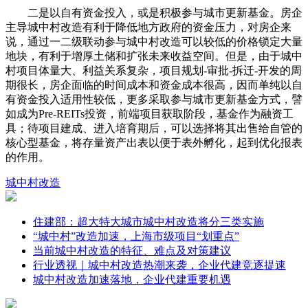
二是以自有资金投入，或是积极参与城市更新基金。房企
主导城中村改造有利于降低地方政府的资金压力，对房企来
说，通过一二级联动参与城中村改造可以较低的价格锁定大量
地块，有利于增厚土储和扩张未来收益空间。但是，由于城中
村项目体量大、利益关系复杂，项目规划-审批-拆迁-开发的周
期很长，房企面临的时间成本和资金成本很高，因而单纯以自
有资金投入适用性较低，更多采取参与城市更新基金方式，譬
如成为Pre-REITs投资，前端项目获取阶段，基金作为融资工
具；待项目建成、进入培育期后，可以选择将其出售给自管的
核心型基金，将存量资产出表以便于表外孵化，起到优化报表
的作用。
城中村改造
住建部：超大特大城市城中村改造将分三类实施
“城中村”改造加速，上海市级项目“划重点”
当前城中村改造的特征、难点及对策建议
行业透视｜城中村改造热潮来袭，企业代建竞逐提速
城中村改造加速落地，企业代建重要机遇