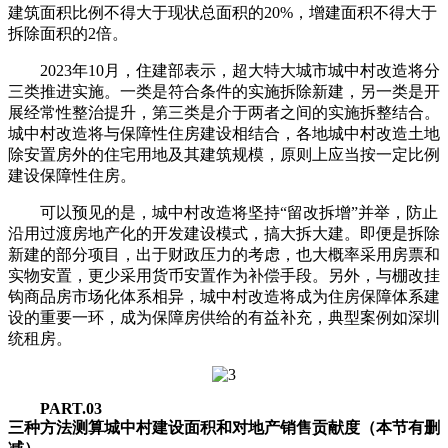
建筑面积比例不得大于现状总面积的20%，增建面积不得大于
拆除面积的2倍。
2023年10月，住建部表示，超大特大城市城中村改造将分
三类推进实施。一类是符合条件的实施拆除新建，另一类是开
展经常性整治提升，第三类是介于两者之间的实施拆整结合。
城中村改造将与保障性住房建设相结合，各地城中村改造土地
除安置房外的住宅用地及其建筑规模，原则上应当按一定比例
建设保障性住房。
可以预见的是，城中村改造将坚持“留改拆增”并举，防止
沿用过渡房地产化的开发建设模式，搞大拆大建。即便是拆除
新建的部分项目，出于财政压力的考虑，也大概率采用房票和
实物安置，更少采用货币安置作为补偿手段。另外，与棚改挂
钩商品房市场化体系相异，城中村改造将成为住房保障体系建
设的重要一环，成为保障房供给的有益补充，典型案例如深圳
统租房。
PART.03
三种方法测算城中村建设面积和对地产销售贡献度（本节有删