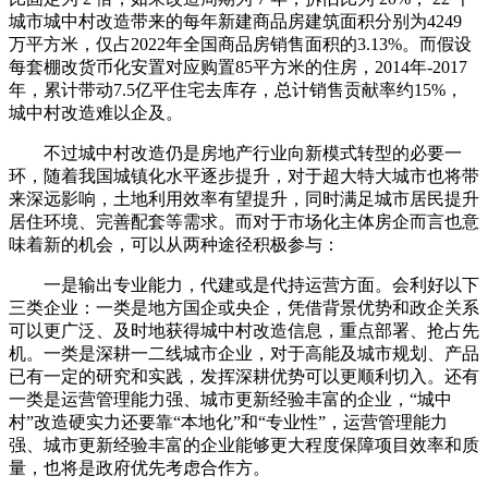
城市城中村改造带来的每年新建商品房建筑面积分别为4249
万平方米，仅占2022年全国商品房销售面积的3.13%。而假设
每套棚改货币化安置对应购置85平方米的住房，2014年-2017
年，累计带动7.5亿平住宅去库存，总计销售贡献率约15%，
城中村改造难以企及。
不过城中村改造仍是房地产行业向新模式转型的必要一
环，随着我国城镇化水平逐步提升，对于超大特大城市也将带
来深远影响，土地利用效率有望提升，同时满足城市居民提升
居住环境、完善配套等需求。而对于市场化主体房企而言也意
味着新的机会，可以从两种途径积极参与：
一是输出专业能力，代建或是代持运营方面。会利好以下
三类企业：一类是地方国企或央企，凭借背景优势和政企关系
可以更广泛、及时地获得城中村改造信息，重点部署、抢占先
机。一类是深耕一二线城市企业，对于高能及城市规划、产品
已有一定的研究和实践，发挥深耕优势可以更顺利切入。还有
一类是运营管理能力强、城市更新经验丰富的企业，“城中
村”改造硬实力还要靠“本地化”和“专业性”，运营管理能力
强、城市更新经验丰富的企业能够更大程度保障项目效率和质
量，也将是政府优先考虑合作方。