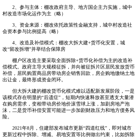
2、参与主体：棚改政府主导、地方国企主力实施，城中
村改造市场化运作为主（略）
3、资金来源：棚改依托政策性金融支持，城中村改造社
会资本参与比例提高（略）
4、改造及补偿模式：棚改大拆大建+货币化安置，城
改“留改拆增”并举结合保障房
棚户区改造主要采取全面拆除+货币化补偿为主的改造补
偿模式。政府主导大规模征拆，并向被征拆片区居民发放货币
补偿，居民购置商品房带动房企销售回款，房企购地缴纳土地
出让金，最终形成资金闭环。
但大拆大建的棚改货币化模式难以适配新发展阶段，一是
该模式存在明显的“后遗症”，短期内快速释放甚至透支大量潜
在购房需求，变相带动房价地价滚雪球上涨，加剧房地产泡
沫，二是货币补偿安置可能进一步加剧财政压力和地方债务风
险。
2021年8月，住建部发布城市更新“四道红线”，即对城市
更新过程中拆除、增减、易地安置等比例做出约束，比如拆除