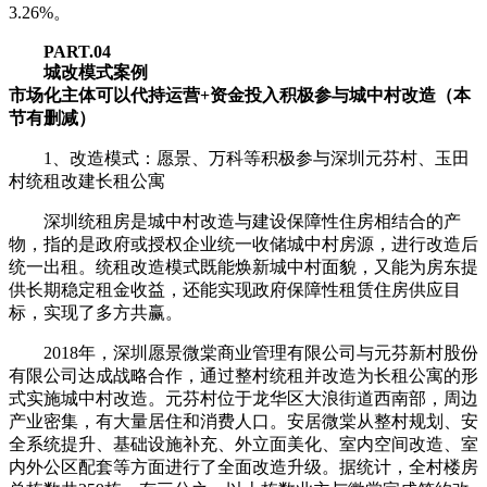
3.26%。
PART.04
城改模式案例
市场化主体可以代持运营+资金投入积极参与城中村改造（本
节有删减）
1、改造模式：愿景、万科等积极参与深圳元芬村、玉田
村统租改建长租公寓
深圳统租房是城中村改造与建设保障性住房相结合的产
物，指的是政府或授权企业统一收储城中村房源，进行改造后
统一出租。统租改造模式既能焕新城中村面貌，又能为房东提
供长期稳定租金收益，还能实现政府保障性租赁住房供应目
标，实现了多方共赢。
2018年，深圳愿景微棠商业管理有限公司与元芬新村股份
有限公司达成战略合作，通过整村统租并改造为长租公寓的形
式实施城中村改造。元芬村位于龙华区大浪街道西南部，周边
产业密集，有大量居住和消费人口。安居微棠从整村规划、安
全系统提升、基础设施补充、外立面美化、室内空间改造、室
内外公区配套等方面进行了全面改造升级。据统计，全村楼房