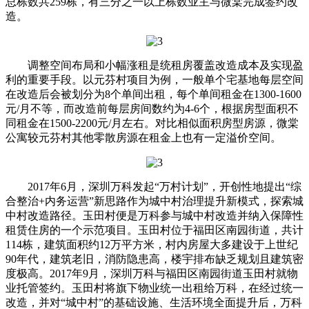
总栋数共259栋，有三分之一以上栋数业主与微棠完成签约改
造。
调整空间布局和小幅涨租是统租房覆盖改造成本及实现盈
利的重要手段。以元芬村项目为例，一般单个宅基地每层空间
在改造后会被划分为8个单间出租，每个单间租金在1300-1600
元/月不等，而改造前每层房间数约为4-6个，根据房型面积不
同租金在1500-2200元/月左右。对比相似面积房型房源，微棠
公寓较元芬村其他零散房源在租金上也有一定溢价空间。
2017年6月，深圳万科发起“万村计划”，开创性地提出“综
合整治+内务运营”新思路作为城中村治理提升新模式，探索城
中村改造路径。玉田村便是万科参与城中村改造并纳入保障性
租赁住房的一个示范项目。玉田村位于福田区南园街道，共计
114栋，建筑面积约12万平方米，村内房屋大多建设于上世纪
90年代，建筑老旧，消防隐患高，楼宇排布缺乏规划且建筑密
度极高。2017年9月，深圳万科与福田区南园街道玉田村就物
业托管签约。玉田村将旗下物业统一出租给万科，在经过统一
改造，并对“城中村”的基础设施、生活环境全面提升后，万科