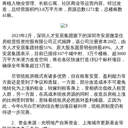
将植入物业管理、长租公寓、社区商业等运营内容。经过改
造，总经营面积约3.8万平方米，房源总数1271套，总楼栋数
41栋。
2023年2月，深圳人才安居集团旗下的深圳市安居微棠住
房租赁投资控股有限公司正式揭牌，该公司注册资本20亿，由
市人才安居集团持股51%、原大股东愿景明创持股49%。人才
安居集团表示，目前已摸排167个城中村、3万个楼栋、超3000
万平方米潜力改造空间，将在各区快速打造1到2个标杆项目，
确保全年筹集超过3万套。
尽管统租房模式有诸多优势，但在租客安置、盈利能力等
方面还是受到了争议和质疑。一方面，部分改造成本不可避免
地转化为上涨的租金，转嫁到租客身上，变相挤出低收入租赁
人群，另一方面，在高成本统收房源的同时，改造后房租上涨
的比例受到管制，意味着统租房必然面对盈利难题。正因为
此，今年6月白芒村的综合整治项目被叫停，统租房制度仍有
待进一步完善。
2、资金来源：光明地产自筹资金、上海城市更新基金等