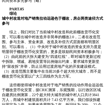
民间资本多元参与（略）
PART.05
综论
城中村改造对地产销售拉动远逊色于棚改，房企两类途径方式
参与
综上，我们对比了当前城中村改造和此前棚改货币化安
置，可以看出城中村改造并非简单的棚改2.0，二者在改造范
围、参与主体、资金来源、改造及补偿方式层面都有明显区
别。可以看出，（1）中央对于城中村改造的资金支持力度是
明显弱于棚改货币化安置的，更多是鼓励民间资本积极参与；
（2）由此前的大拆大建变为“四道红线”，即对城市更新过程
中拆除、增减、易地安置等比例做出约束，要求城市更新坚
持“留改拆”并举，防止沿用过渡房地产化的开发建设模式。
（3）改造范围主要集中在当前20多个超大特大城市，而不是
棚改货币化安置以广大三四线作为主力军。
这些都使得城中村改造对于地产销售的拉动作用会远远低
于棚改货币化安置，据CRIC测算，乐观预期，以行政区区域
自建房比例测算，22个超大特大城市的城中村人口共计3841
万人，而城中村建筑面积共计 7.43 亿平方米。我们假设拆建
比固定为 2 倍，如果改造周期为 7 年，拆旧比为 20%， 22 个