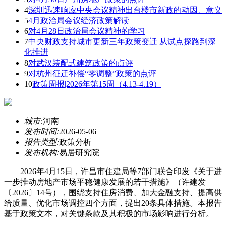
4
深圳迅速响应中央会议精神出台楼市新政的动因、意义
5
4月政治局会议经济政策解读
6
对4月28日政治局会议精神的学习
7
中央财政支持城市更新三年政策变迁 从试点探路到深
化推进
8
对武汉装配式建筑政策的点评
9
对杭州征迁补偿“零调整”政策的点评
10
政策周报|2026年第15周（4.13-4.19）
城市:
河南
发布时间:
2026-05-06
报告类型:
政策分析
发布机构:
易居研究院
2026年4月15日，许昌市住建局等7部门联合印发《关于进
一步推动房地产市场平稳健康发展的若干措施》（许建发
〔2026〕14号），围绕支持住房消费、加大金融支持、提高供
给质量、优化市场调控四个方面，提出20条具体措施。本报告
基于政策文本，对关键条款及其积极的市场影响进行分析。