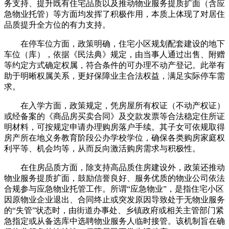
务支持、提升既有住宅品质以及推动物业服务提质扩面（含应
急物业托管）等方面均发挥了积极作用，本质上体现了对居住
品质提升全方位的有力支持。
在停车位方面，政策明确，住宅小区规划配套建设的地下
车位（库），依据《民法典》规定，由当事人通过出售、附赠
等约定方式确定权属，符合条件的可办理不动产登记。此举有
助于明晰权属关系，更好保障业主合法权益，满足实际停车需
求。
在入学方面，政策规定，凭房屋所有权证（不动产权证）
或经备案的《商品房买卖合同》及交款发票等合法稳定住所证
明材料，可按规定申请办理购房落户手续。其子女可依规取得
房产所在地义务教育阶段公办学校学位，确保各类购房家庭权
利平等、机会均等，从而反向激活购房需求与积极性。
在住房品质方面，除支持高品质住房建设外，政策还推动
物业服务提质扩面，鼓励信誉良好、服务优质的物业公司依法
合规参与应急物业托管工作。所谓“应急物业”，是指住宅小区
因原物业企业退出、合同终止或突发原因导致处于无物业服务
的“失管”状态时，由街道办事处、乡镇政府或相关主管部门紧
急指定或从备选库中选聘物业服务人临时接管。该机制旨在确