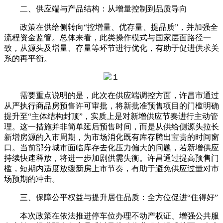
二、供应端与产品结构：从增量控制到品质导向
政策在供给侧转向“控增量、优存量、提品质”，并加强全
流程资金监管。总体来看，此类操作模式与国家层面路径一
致，从源头及增量、存量等环节进行优化，有助于促进供求关
系的再平衡。
需要重点说明的是，此次在供应端调控方面，许昌市通过
从严执行商品房预售许可审批，将新批准预售项目的门槛明确
提升至“主体结构封顶”，实质上是对新增供应节奏进行主动管
理。这一措施并非简单延后预售时间，而是从供给侧源头拉长
新增房源的入市周期，为市场消化既有库存腾出宝贵的时间窗
口。当前部分城市面临库存去化压力偏大的问题，若新增供应
持续快速释放，将进一步加剧供需失衡。许昌通过提高预售门
槛，短期内适度放缓新房上市节奏，有助于避免供应过量对市
场预期的冲击。
三、保障公平权益与提升居住品质：全方位促进“住得好”
本次政策在依法推进停车位办理不动产权证、增强公共服