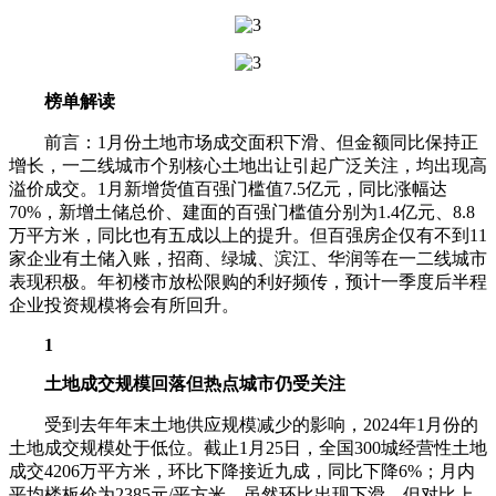
榜单解读
前言：1月份土地市场成交面积下滑、但金额同比保持正
增长，一二线城市个别核心土地出让引起广泛关注，均出现高
溢价成交。1月新增货值百强门槛值7.5亿元，同比涨幅达
70%，新增土储总价、建面的百强门槛值分别为1.4亿元、8.8
万平方米，同比也有五成以上的提升。但百强房企仅有不到11
家企业有土储入账，招商、绿城、滨江、华润等在一二线城市
表现积极。年初楼市放松限购的利好频传，预计一季度后半程
企业投资规模将会有所回升。
1
土地成交规模回落但热点城市仍受关注
受到去年年末土地供应规模减少的影响，2024年1月份的
土地成交规模处于低位。截止1月25日，全国300城经营性土地
成交4206万平方米，环比下降接近九成，同比下降6%；月内
平均楼板价为2385元/平方米，虽然环比出现下滑，但对比上