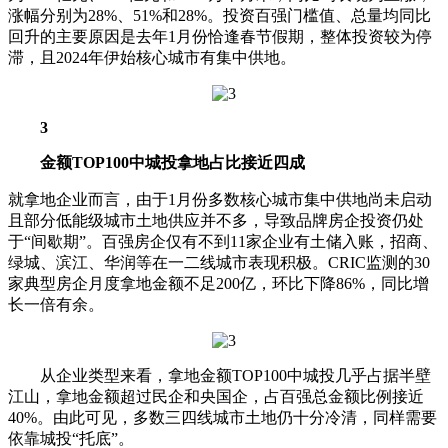
涨幅分别为28%、51%和28%。投资百强门槛值、总量均同比
回升的主要原因是去年1月份恰逢春节假期，整体投资较为停
滞，且2024年伊始核心城市有集中供地。
3
金额TOP100中城投拿地占比接近四成
就拿地企业而言，由于1月份多数核心城市集中供地尚未启动
且部分低能级城市土地供应并不多，导致品牌房企投资仍处
于“间歇期”。百强房企仅有不到11家企业有土储入账，招商、
绿城、滨江、华润等在一二线城市表现积极。CRIC监测的30
家典型房企月度拿地金额不足200亿，环比下降86%，同比增
长一倍有余。
从企业类型来看，拿地金额TOP100中城投几乎占据半壁
江山，拿地金额超过民企和央国企，占百强总金额比例接近
40%。由此可见，多数三四线城市土地仍十分冷清，同样需要
依靠城投“托底”。