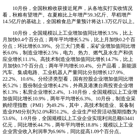
10月份，全国秋粮收获接近尾声，从各地实打实收情况
看，秋粮有望增产。在夏粮比上年增产59.3亿斤、早稻增产
14.5亿斤的基础上，全国粮食总产量预计将达1.3万亿斤以上。
10月份，全国规模以上工业增加值同比增长3.5%，比上
月加快0.4个百分点；两年平均增长5.2%，比上月加快0.2个百
分点；环比增长0.39%。分三大门类看，采矿业增加值同比增
长6.0%，制造业增长2.5%，电力、热力、燃气及水生产和供
应业增长11.1%。高技术制造业增加值同比增长14.7%，比上
月加快0.7个百分点；两年平均增长10.4%。分产品看，新能源
汽车、集成电路、工业机器人产量同比分别增长127.9%、
22.2%、10.6%。分经济类型看，国有控股企业增加值同比增
长5.2%；股份制企业增长4.2%，外商及港澳台商投资企业增
长1.3%；私营企业增长2.4%。1-10月份，全国规模以上工业增
加值同比增长10.9%，两年平均增长6.3%。10月份，制造业采
购经理指数（PMI）为49.2%，其中，高技术制造业、装备制
造业PMI分别为52.0%和51.2%。企业生产经营活动预期指数为
53.6%。1-9月份，全国规模以上工业企业实现利润总额63441
亿元，同比增长44.7%，两年平均增长18.8%；规模以上工业
企业营业收入利润率为6.96%，同比提高1.09个百分点。