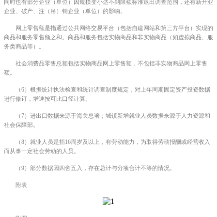
同时也有部分企业（单位）因规模变小达不到限额标准退出调查范围，还有新开业
企业、破产、注（吊）销企业（单位）的影响。
网上零售额是指通过公共网络交易平台（包括自建网站和第三方平台）实现的
商品和服务零售额之和。商品和服务包括实物商品和非实物商品（如虚拟商品、服
务类商品等）。
社会消费品零售总额包括实物商品网上零售额，不包括非实物商品网上零售
额。
（6）根据统计执法检查和统计调查制度规定，对上年同期固定资产投资数据
进行修订，增速按可比口径计算。
（7）进出口数据来源于海关总署；城镇新增就业人员数据来源于人力资源和
社会保障部。
（8）就业人员是指16周岁及以上，有劳动能力，为取得劳动报酬或经营收入
而从事一定社会劳动的人员。
（9）部分数据因四舍五入，存在总计与分项合计不等的情况。
附表