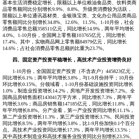
基本生活消费稳定增长，限额以上单位粮油食品类、饮料类商
品零售额同比分别增长9.9%、8.8%。升级类消费较为活跃，
限额以上单位通讯器材类、金银珠宝类、文化办公用品类商品
零售额同比分别增长34.8%、12.6%、11.5%。1-10月份，社会
消费品零售总额358511亿元，同比增长14.9%，两年平均增长
4.0%。1-10月份，全国网上零售额103765亿元，同比增长
17.4%。其中，实物商品网上零售额84979亿元，同比增长
14.6%；占社会消费品零售总额的比重为23.7%。
四、固定资产投资平稳增长，高技术产业投资增势良好
1-10月份，全国固定资产投资（不含农户）445823亿元，
同比增长6.1%；两年平均增长3.8%，与1-9月份持平；10月份
环比增长0.15%。分领域看，1-10月份基础设施投资同比增长
1.0%，制造业投资增长14.2%，房地产开发投资增长7.2%。全
国商品房销售面积143041万平方米，同比增长7.3%，两年平
均增长3.6%；商品房销售额147185亿元，同比增长11.8%，两
年平均增长8.8%。分产业看，第一产业投资同比增长11.1%，
第二产业投资增长11.3%，第三产业投资增长3.7%。民间投资
同比增长8.5%，两年平均增长3.8%，比1-9月份加快0.1个百分
点。高技术产业投资同比增长17.3%，两年平均增长13.5%；
其中高技术制造业和高技术服务业投资同比分别增长23.5%、