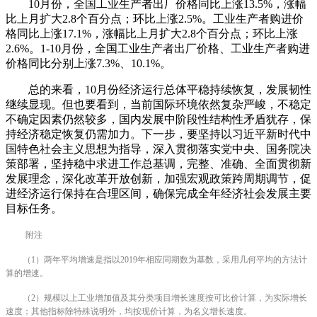
10月份，全国工业生产者出厂价格同比上涨13.5%，涨幅
比上月扩大2.8个百分点；环比上涨2.5%。工业生产者购进价
格同比上涨17.1%，涨幅比上月扩大2.8个百分点；环比上涨
2.6%。1-10月份，全国工业生产者出厂价格、工业生产者购进
价格同比分别上涨7.3%、10.1%。
总的来看，10月份经济运行总体平稳持续恢复，发展韧性
继续显现。但也要看到，当前国际环境依然复杂严峻，不稳定
不确定因素仍然较多，国内发展中阶段性结构性矛盾犹存，保
持经济稳定恢复仍需加力。下一步，要坚持以习近平新时代中
国特色社会主义思想为指导，深入贯彻落实党中央、国务院决
策部署，坚持稳中求进工作总基调，完整、准确、全面贯彻新
发展理念，深化改革开放创新，加强宏观政策跨周期调节，促
进经济运行保持在合理区间，确保完成全年经济社会发展主要
目标任务。
附注
（1）两年平均增速是指以2019年相应同期数为基数，采用几何平均的方法计
算的增速。
（2）规模以上工业增加值及其分类项目增长速度按可比价计算，为实际增长
速度；其他指标除特殊说明外，均按现价计算，为名义增长速度。