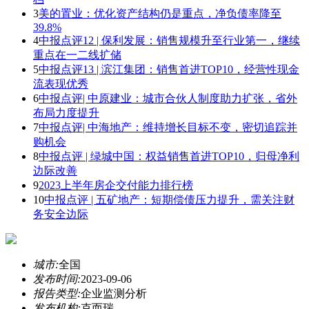
3
美的置业：优化资产结构仍是重点，净负债率降至
39.8%
4
中报点评12 | 保利发展：销售规模升至行业第一，继续
重点在一二线扩储
5
中报点评13 | 滨江集团：销售首进TOP10，经营性现金
流表现优秀
6
中报点评| 中原建业：城市合伙人制度助力扩张，省外
布局力度提升
7
中报点评| 中海地产：维持增长目标不变，密切追踪并
购机会
8
中报点评 | 绿城中国：权益销售首进TOP10，归母净利
边际改善
9
2023上半年房企交付能力排行榜
10
中报点评 | 五矿地产：短期偿债压力提升，需关注财
务安全边际
城市:
全国
发布时间:
2023-09-06
报告类型:
企业监测分析
发布机构:
克而瑞