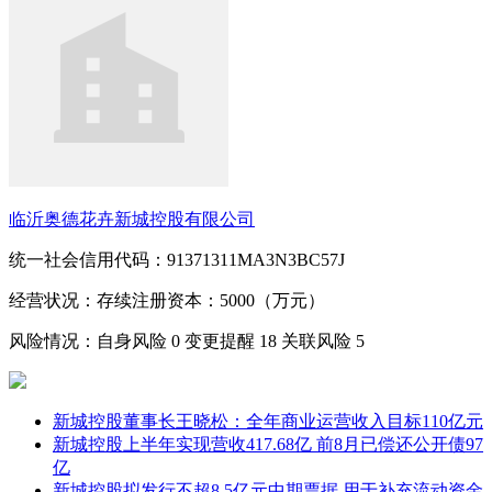
临沂奥德花卉新城控股有限公司
统一社会信用代码：91371311MA3N3BC57J
经营状况：存续
注册资本：5000（万元）
风险情况：自身风险
0
变更提醒
18
关联风险
5
新城控股董事长王晓松：全年商业运营收入目标110亿元
新城控股上半年实现营收417.68亿 前8月已偿还公开债97
亿
新城控股拟发行不超8.5亿元中期票据 用于补充流动资金