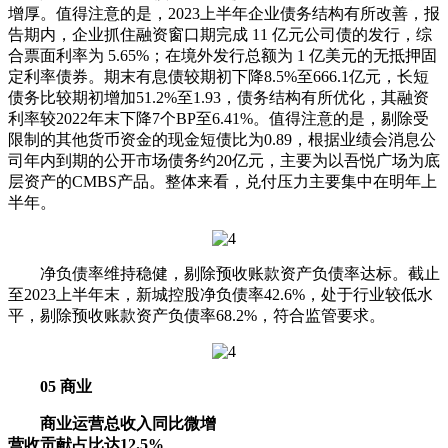
增厚。值得注意的是，2023上半年企业债务结构有所改善，报
告期内，企业抓住融资窗口期完成 11 亿元公司债的发行，综
合票面利率为 5.65%；在境外发行总额为 1 亿美元的无抵押固
定利率债券。期末有息债较期初下降8.5%至666.1亿元，长短
债务比较期初增加51.2%至1.93，债务结构有所优化，其融资
利率较2022年末下降7个BP至6.41%。值得注意的是，剔除受
限制的其他货币资金的现金短债比为0.89，根据业绩会消息公
司年内到期的公开市场债务约20亿元，主要为以吾悦广场为底
层资产的CMBS产品。整体来看，兑付压力主要集中在明年上
半年。
净负债率维持稳健，剔除预收账款资产负债率达标。截止
至2023上半年末，新城控股净负债率42.6%，处于行业较低水
平，剔除预收账款资产负债率68.2%，符合监管要求。
05 商业
商业运营总收入同比微增
营收贡献占比达12.5%