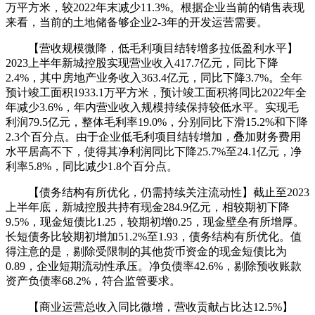
万平方米，较2022年末减少11.3%。根据企业当前的销售表现
来看，当前的土地储备够企业2-3年的开发运营需要。
【营收规模微降，低毛利项目结转增多拉低盈利水平】
2023上半年新城控股实现营业收入417.7亿元，同比下降
2.4%，其中房地产业务收入363.4亿元，同比下降3.7%。全年
预计竣工面积1933.1万平方米，预计竣工面积将同比2022年全
年减少3.6%，年内营业收入规模持续保持较低水平。实现毛
利润79.5亿元，整体毛利率19.0%，分别同比下滑15.2%和下降
2.3个百分点。由于企业低毛利项目结转增加，叠加财务费用
水平居高不下，使得其净利润同比下降25.7%至24.1亿元，净
利率5.8%，同比减少1.8个百分点。
【债务结构有所优化，仍需持续关注流动性】截止至2023
上半年底，新城控股共持有现金284.9亿元，相较期初下降
9.5%，现金短债比1.25，较期初增0.25，现金壁垒有所增厚。
长短债务比较期初增加51.2%至1.93，债务结构有所优化。值
得注意的是，剔除受限制的其他货币资金的现金短债比为
0.89，企业短期流动性承压。净负债率42.6%，剔除预收账款
资产负债率68.2%，符合监管要求。
【商业运营总收入同比微增，营收贡献占比达12.5%】