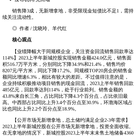
销售降3成，无新增拿地，非受限现金短债比不足1，需持
续关注流动性。
◎ 作者 / 沈晓玲、羊代红
核心观点
【业绩降幅大于同规模企业，关注资金回流销售回款率达
114%】2023上半年新城控股实现销售金额424.0亿元，销售面
积516.7万平方米，分别同比下降34.9%和21.4%，销售均价
8207元/平方米，同比下降17.2%。同规模TOP20房企的销售金
额同比增速6.3%，相比有较大的差距。不过值得注意的是，
企业持续积极推动项目销售的现金回流，2023上半年销售回款
485亿元，回款率达到114%，处于行业前列。销售金额的
43.8%来自长三角，占比同比下降4.3个百分点，占比依旧最
高。中西部占比同比上升3.4个百分点至30.9%，环渤海区域占
比也同比上升2.2个百分点至18.9%。
【公开市场无新增拿地，总土储约满足企业2-3年需求】
2023上半年新城控股在公开市场无新增拿地，投资全面收缩。
在无拿地的情况下，新城控股2023上半年末未售土地储备4360