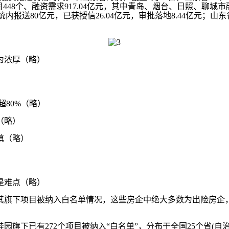
48个、融资需求917.04亿元，其中青岛、烟台、日照、聊城市融
统内报送80亿元，已获授信26.04亿元，审批落地8.44亿元；山东
为浓厚（略）
80%（略）
（略）
慎（略）
是难点（略）
其旗下项目被纳入白名单情况，这些房企中绝大多数为出险房企
下已有272个项目被纳入“白名单”，分布于全国25个省(自治