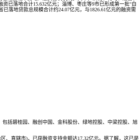
资已落地合计15.632亿元；淄博、枣庄等9市已形成第一批“白
省已落地贷款总规模合计约24.07亿元，与1826.61亿元的融资需
，包括碧桂园、融创中国、金科股份、绿地控股、中梁控股、旭
区、直辖市)，已获融资支持金额达17.32亿元。据了解，这已是