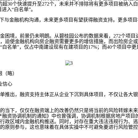
超30个快速提升至272个，未来并不排除将有更多项目被纳入白
目进入“白名单”。
与金融机构沟通，未来更多项目有望获得融资支持。更多项目被
境，前景仍未明朗。从碧桂园公布的数据来看，272个项目进入
值，迫使金融机构向房企融资需要更多的增信措施，而出险房企
资“白名单”，仅占中南建设现有在建项目的17%；而40个项目
限（略）
业信心
推出，融资支持主体正从企业下沉到具体项目，不仅让各大银
当下，仅仅在融资端上的改善仍然只是将当前的风险转嫁未来。
产融资协调机制的通知》中也曾强调，协调机制根据房地产项目
行政区域内金融机构推送。同时，对存在重大违法违规行为、逃
的原则参与，这也意味着在具体实操中不可避免要进行风险管控