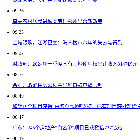
湖北大冶：多措并举加速恢复房地产业
09:26
事关农村居民进城买房！鄂州出台新政策
09:23
全域限购，江湖已变：海南楼市六年的失去与得到
09:02
财政部：2024年一季度国有土地使用权出让收入8147亿元，
08:57
合肥：取消住房公积金异地贷款户籍限制
08:49
旭辉19个项目获得“白名单”融资支持，已有项目获批新增
08:47
广东：245个房地产“白名单”项目已获授信737亿元
08:39