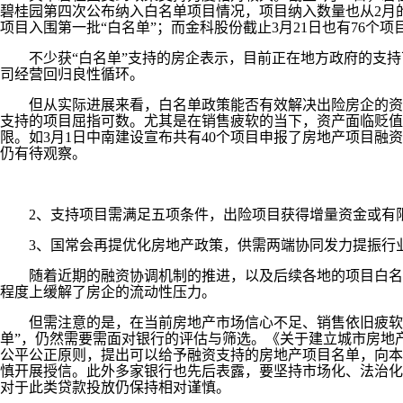
碧桂园第四次公布纳入白名单项目情况，项目纳入数量也从2月的
项目入围第一批“白名单”；而金科股份截止3月21日也有76个项
不少获“白名单”支持的房企表示，目前正在地方政府的支持下
司经营回归良性循环。
但从实际进展来看，白名单政策能否有效解决出险房企的资金困
支持的项目屈指可数。尤其是在销售疲软的当下，资产面临贬
限。如3月1日中南建设宣布共有40个项目申报了房地产项目融
仍有待观察。
2、支持项目需满足五项条件，出险项目获得增量资金或有
3、国常会再提优化房地产政策，供需两端协同发力提振行
随着近期的融资协调机制的推进，以及后续各地的项目白名单
程度上缓解了房企的流动性压力。
但需注意的是，在当前房地产市场信心不足、销售依旧疲软的
单”，仍然需要需面对银行的评估与筛选。《关于建立城市房地
公平公正原则，提出可以给予融资支持的房地产项目名单，向本
慎开展授信。此外多家银行也先后表露，要坚持市场化、法治化
对于此类贷款投放仍保持相对谨慎。