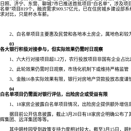
日照、济宁、东营、聊城7市已推送首批项目“白名单”，涉及项目4
名单”项目819个，融资需求909.57亿元，已在住房城乡建设部系
求对比，只是杯水车薪。
2、白名单项目主要惠及民营和各地本土房企，属地色彩较
03
各大银行积极对接参与，但实际效果仍需时日观察
1、六大行对接项目超1.2万，农行投放项目非国有企业占比超
2、此轮效果仍需时日观察，市场化机制下或维持严格监管
3、金融16条实际效果有限，银行对房地产贷款投放态度谨
04
白名单项目仍需面对银行评估，出险房企或受益有限
1、18家房企披露白名单项目情况，出险房企提供额外增信
据目前公开信息披露，截止3月20日有18家房企明确公布了
辉集团、远洋集团等等。
其中碧桂园受到政策支持力度相对较大。截至3月15日，碧桂园旗