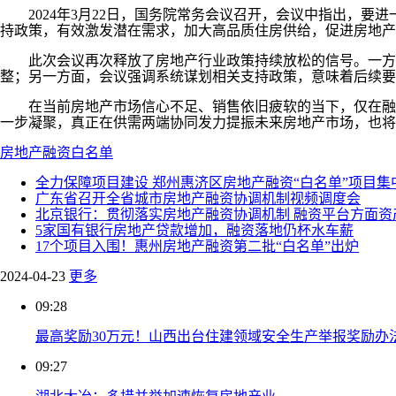
2024年3月22日，国务院常务会议召开，会议中指出，要
持政策，有效激发潜在需求，加大高品质住房供给，促进房地产
此次会议再次释放了房地产行业政策持续放松的信号。一方面
整；另一方面，会议强调系统谋划相关支持政策，意味着后续要
在当前房地产市场信心不足、销售依旧疲软的当下，仅在融资
一步凝聚，真正在供需两端协同发力提振未来房地产市场，也将
房地产融资
白名单
全力保障项目建设 郑州惠济区房地产融资“白名单”项目集
广东省召开全省城市房地产融资协调机制视频调度会
北京银行：贯彻落实房地产融资协调机制 融资平台方面资
5家国有银行房地产贷款增加，融资落地仍杯水车薪
17个项目入围！惠州房地产融资第二批“白名单”出炉
2024-04-23
更多
09:28
最高奖励30万元！山西出台住建领域安全生产举报奖励办
09:27