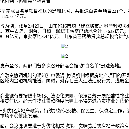
化机制下仍维持严格监管。
完成白名单项目推送的是湖北省，共推送白名单项目221个，平
26.61亿元。
例，截至2月29日，山东省16市均已建立城市房地产融资协
亿元，其中青岛、烟台、日照、聊城市融资已落地合计15.632亿元
6.04亿元，审批落地8.44亿元；山东省已落地贷款总规模合计约2
发布至今，两部门曾多次召开部署会推动“白名单”迅速落地。
融资协调机制的通知》中强调“协调机制根据房地产项目的开发
区域内金融机构推送。同时，对存在重大违法违规行为、逃废金
业银行要按照市场化、法治化原则，依法合规开展经营性物业
租赁住房。经营性物业贷款额度原则上不得超过承贷物业评估价值
进一步优化房地产政策，持续抓好保交楼、保民生、保稳定工作，
市场平稳健康发展。
，会议强调要进一步优化相关政策，意味着后续房地产政策有