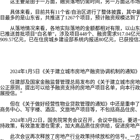
这主要是由于一方面，融资落地仍需时间，另一方面这市场
具体来看，目前共有11个省/自治区进行了整体披露，其中最早
目最多的是山东省，共推送了1267个项目，预计融资规模达到了18
从落地情况来看，各地实际落地的金额都相对有限，以山东省为
已推送首批项目“白名单”，涉及项目448个、融资需求917.04
909.57亿元，已在住房城乡建设部系统内报送80亿元，已获授信2
2024年1月5日《关于建立城市房地产融资协调机制的通知》
住建部及国家金融监督管理总局发布的《关于建立城市房地产
公正原则，提出可以给予融资支持的房地产项目名单，向本行政
展授信。”
但在《关于做好经营性物业贷款管理的通知》中还是重申了商
商务中心、写字楼、酒店、文旅地产项目等，不包括商品住房、
2024年3月22日，国务院常务会议召开，会议中指出，要
持政策，有效激发潜在需求，加大高品质住房供给，促进房地产
此次会议再次释放了房地产行业政策持续放松的信号。一方面