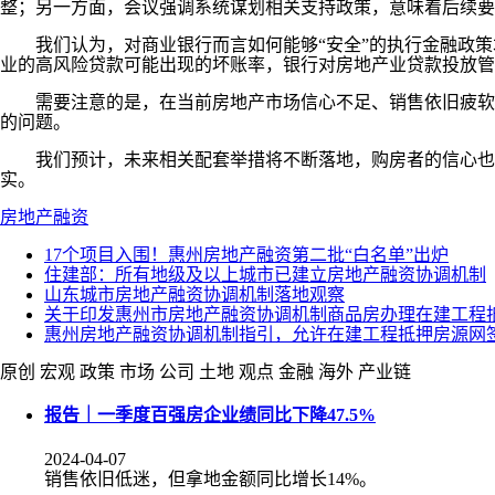
整；另一方面，会议强调系统谋划相关支持政策，意味着后续要
我们认为，对商业银行而言如何能够“安全”的执行金融政策
业的高风险贷款可能出现的坏账率，银行对房地产业贷款投放管
需要注意的是，在当前房地产市场信心不足、销售依旧疲软的
的问题。
我们预计，未来相关配套举措将不断落地，购房者的信心也有
实。
房地产融资
17个项目入围！惠州房地产融资第二批“白名单”出炉
住建部：所有地级及以上城市已建立房地产融资协调机制
山东城市房地产融资协调机制落地观察
关于印发惠州市房地产融资协调机制商品房办理在建工程
惠州房地产融资协调机制指引，允许在建工程抵押房源网
原创
宏观
政策
市场
公司
土地
观点
金融
海外
产业链
报告｜一季度百强房企业绩同比下降47.5%
2024-04-07
销售依旧低迷，但拿地金额同比增长14%。