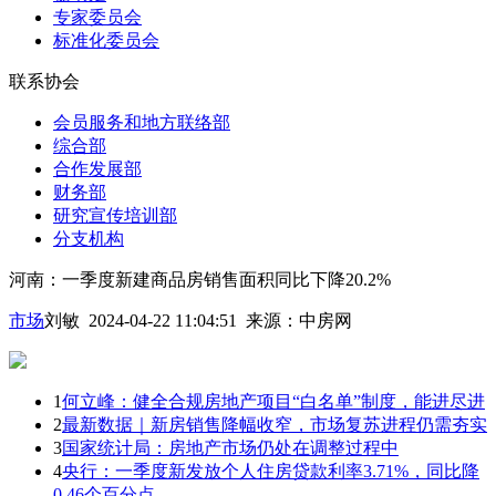
专家委员会
标准化委员会
联系协会
会员服务和地方联络部
综合部
合作发展部
财务部
研究宣传培训部
分支机构
河南：一季度新建商品房销售面积同比下降20.2%
市场
刘敏 2024-04-22 11:04:51
来源：
中房网
1
何立峰：健全合规房地产项目“白名单”制度，能进尽进
2
最新数据｜新房销售降幅收窄，市场复苏进程仍需夯实
3
国家统计局：房地产市场仍处在调整过程中
4
央行：一季度新发放个人住房贷款利率3.71%，同比降
0.46个百分点