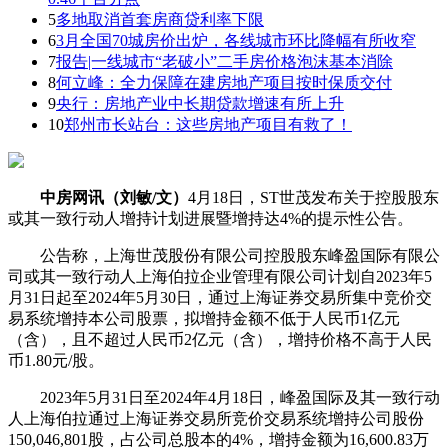
5
多地取消首套房商贷利率下限
6
3月全国70城房价出炉，各线城市环比降幅有所收窄
7
报告|一线城市“老破小”二手房价格泡沫基本消除
8
何立峰：全力保障在建房地产项目按时保质交付
9
央行：房地产业中长期贷款增速有所上升
10
郑州市长站台：这些房地产项目有救了！
中房网讯（刘敏/文）
4月18日，ST世茂发布关于控股股东
或其一致行动人增持计划进展暨增持达4%的提示性公告。
公告称，上海世茂股份有限公司控股股东峰盈国际有限公
司或其一致行动人上海伯拉企业管理有限公司计划自2023年5
月31日起至2024年5月30日，通过上海证券交易所集中竞价交
易系统增持本公司股票，拟增持金额不低于人民币1亿元
（含），且不超过人民币2亿元（含），增持价格不高于人民
币1.80元/股。
2023年5月31日至2024年4月18日，峰盈国际及其一致行动
人上海伯拉通过上海证券交易所竞价交易系统增持公司股份
150,046,801股，占公司总股本的4%，增持金额为16,600.83万