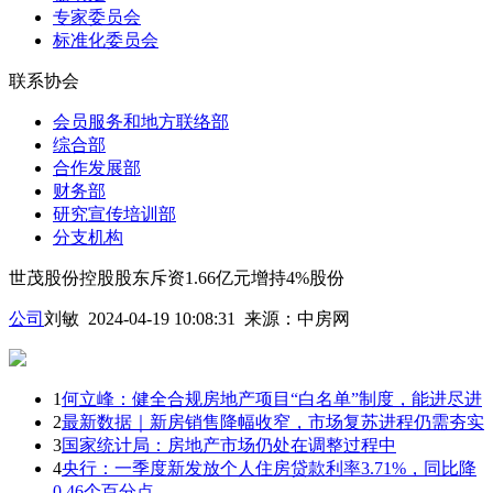
专家委员会
标准化委员会
联系协会
会员服务和地方联络部
综合部
合作发展部
财务部
研究宣传培训部
分支机构
世茂股份控股股东斥资1.66亿元增持4%股份
公司
刘敏 2024-04-19 10:08:31
来源：
中房网
1
何立峰：健全合规房地产项目“白名单”制度，能进尽进
2
最新数据｜新房销售降幅收窄，市场复苏进程仍需夯实
3
国家统计局：房地产市场仍处在调整过程中
4
央行：一季度新发放个人住房贷款利率3.71%，同比降
0.46个百分点