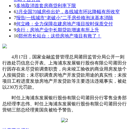
5
多地取消首套房商贷利率下限
6
3月全国70城房价出炉，各线城市环比降幅有所收窄
7
报告|一线城市“老破小”二手房价格泡沫基本消除
8
何立峰：全力保障在建房地产项目按时保质交付
9
央行：房地产业中长期贷款增速有所上升
10
郑州市长站台：这些房地产项目有救了！
4月17日，国家金融监督管理总局莆田监管分局公开一则
行政处罚信息公开表。上海浦东发展银行股份有限公司莆田分
行因存在未尽贷前调查职责，向未竣工验收的商业用房发放个
人按揭贷款；未尽职调查房地产开发贷款用途的真实性；未按
项目工程进度发放房地产开发贷款等主要违法违规事实，被处
以230万元罚款。
时任上海浦东发展银行股份有限公司莆田分行零售业务部
总经理李志伟、时任上海浦东发展银行股份有限公司莆田分行
营销三部总经理黄国良被给予警告。