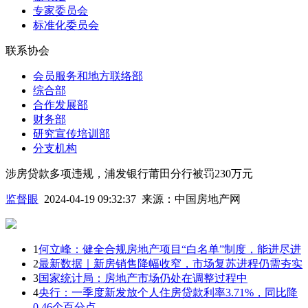
专家委员会
标准化委员会
联系协会
会员服务和地方联络部
综合部
合作发展部
财务部
研究宣传培训部
分支机构
涉房贷款多项违规，浦发银行莆田分行被罚230万元
监督眼
2024-04-19 09:32:37
来源：
中国房地产网
1
何立峰：健全合规房地产项目“白名单”制度，能进尽进
2
最新数据｜新房销售降幅收窄，市场复苏进程仍需夯实
3
国家统计局：房地产市场仍处在调整过程中
4
央行：一季度新发放个人住房贷款利率3.71%，同比降
0.46个百分点