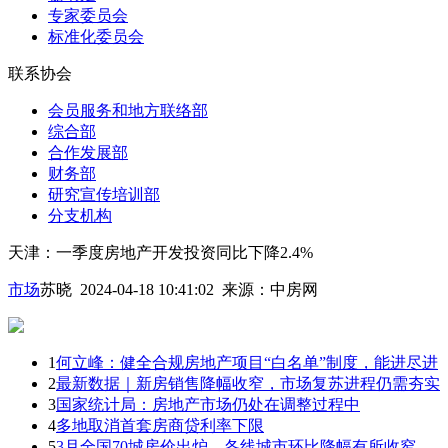
专家委员会
标准化委员会
联系协会
会员服务和地方联络部
综合部
合作发展部
财务部
研究宣传培训部
分支机构
天津：一季度房地产开发投资同比下降2.4%
市场
苏晓 2024-04-18 10:41:02
来源：
中房网
1
何立峰：健全合规房地产项目“白名单”制度，能进尽进
2
最新数据｜新房销售降幅收窄，市场复苏进程仍需夯实
3
国家统计局：房地产市场仍处在调整过程中
4
多地取消首套房商贷利率下限
5
3月全国70城房价出炉，各线城市环比降幅有所收窄