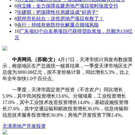
6
何立峰：全力保障在建房地产项目按时保质交付
7
住建部：把保障性住房建设成“好房子”
8
郑州市长站台：这些房地产项目有救了！
9
央行：持续有效防控化解重点领域风险
10
广东省83个白名单项目已获得贷款发放，总额为119亿
元
中房网讯 （苏晓/文）
4月17日，天津市统计局发布数据显
示，根据地区生产总值统一核算结果，一季度天津市地区生产
总值为3890.08亿元，按不变价格计算，同比增长5.3%，比上
年全年加快1.0个百分点。
一季度，天津市固定资产投资（不含农户）同比增长
5.9%，其中民间投资增长13.6%。分领域看，工业投资增长
17.0%，其中工业技术改造投资增长14.8%；基础设施投资增
长37.6%，其中交通运输和邮政投资增长36.0%，信息传输和
信息技术服务投资增长50.8%；房地产开发投资下降2.4%。
天津
房地产开发投资