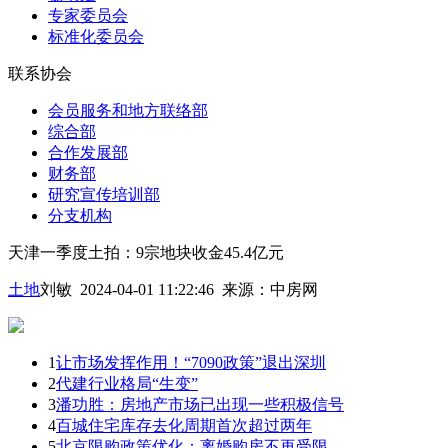
专家委员会
标准化委员会
联系协会
会员服务和地方联络部
综合部
合作发展部
财务部
研究宣传培训部
分支机构
天津一季度土拍：9宗地块收金45.4亿元
土地
刘敏 2024-04-01 11:22:46
来源：
中房网
1
让市场发挥作用！“7090政策”退出深圳
2
代建行业格局“生变”
3
潘功胜：房地产市场已出现一些积极信号
4
百城住宅库存去化周期首次超过两年
5
北京限购政策优化：离婚购房不再受限