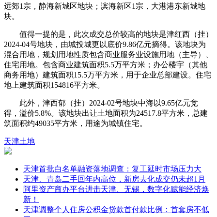
远郊1宗，静海新城区地块；滨海新区1宗，大港港东新城地
块。
值得一提的是，此次成交总价较高的地块是津红西（挂）
2024-04号地块，由城投城更以底价9.86亿元摘得。该地块为
混合用地，规划用地性质包含商业服务业设施用地（主导）、
住宅用地。包含商业建筑面积5.5万平方米；办公楼宇（其他
商务用地）建筑面积15.5万平方米，用于企业总部建设。住宅
地上建筑面积154816平方米。
此外，津西郁（挂）2024-02号地块中海以9.65亿元竞
得，溢价5.8%。该地块出让土地面积为24517.8平方米，总建
筑面积约49035平方米，用途为城镇住宅。
天津
土地
天津首批白名单融资落地调查：复工延时市场压力大
天津、青岛二手回年内高位，新房去化成交仍未超1月
阿里资产商办平台进击天津、无锡，数字化赋能经济焕
新！
天津调整个人住房公积金贷款首付款比例：首套房不低