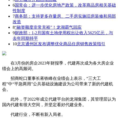
6
国常会：进一步优化房地产政策，改革商品房相关基础
性制度
7
商务部：支持更多存量房、二手房实施旧房装修和局部
改造
8
“融资额度非常充裕”！龙湖霸气回应
9
财政部：1-2月国有土地使用权出让收入5625亿元，与
去年同期持平
10
北京通州区发布调整优化商品住房销售政策指引
在3月份的房企2023年财报季，代建再次成为各大房企业
绩会上的高频词。
招商蛇口董事长蒋铁峰在业绩会上表示，“三大工
程”中“平急两用”公共基础设施建设为公司带来了新的代建机
会。
此外，于2022年成立代建平台的龙湖集团，其管理层认为
国内代建有很大空间，并坚定看好代建业务。
代建行业，不断有新入局者。