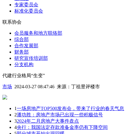
专家委员会
标准化委员会
联系协会
会员服务和地方联络部
综合部
合作发展部
财务部
研究宣传培训部
分支机构
代建行业格局“生变”
市场
2024-03-27 08:47:46
来源：
丁祖昱评楼市
1
一场房地产TOP500发布会，带来了行业的春天气息
2
潘功胜：房地产市场已出现一些积极信号
3
2024年二月房地产大事件盘点
4
央行：我国法定存款准备金率仍有下降空间
5
部分城市开始出现回暖