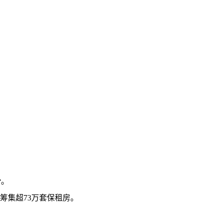
滑。
筹集超73万套保租房。