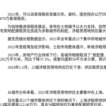
2021年，可以说是保租房发展元年。彼时，国务院办公厅印
870万套保租房。
为加快推进保租房建设，各地在土地端予以大力支持，自然资源
宅用地配建租赁住房成为多数城市的标配，涉租赁用地供应量大
据克而瑞长租数据显示，2021年全年重点22个集中供地城市涉
2022年受疫情及经济影响，土拍市场整体遇冷，新增涉租用
2023年，房地产行业持续下行，各城市相继取消了“竞配建、
292万平方米，同比下降37.2%。按套均面积50平方米计算，预
2024年1-2月，22城涉租赁用地供应仍在下滑，供应租赁总建
从城市分布来看，2023年涉租赁用地供应主要集中在上海，
且在重点22个城市整体供应下滑的情况下，上海涉租用地供应仍在
13幅总建面122.08万方。其余59幅地块均为拿地配建租赁住房。