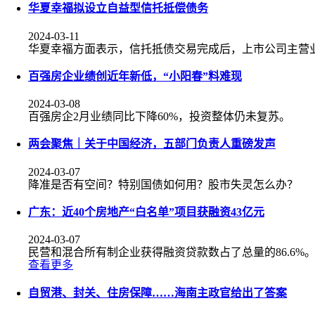
华夏幸福拟设立自益型信托抵偿债务
2024-03-11
华夏幸福方面表示，信托抵债交易完成后，上市公司主营
百强房企业绩创近年新低，“小阳春”料难现
2024-03-08
百强房企2月业绩同比下降60%，投资整体仍未复苏。
两会聚焦｜关于中国经济，五部门负责人重磅发声
2024-03-07
降准是否有空间？特别国债如何用？股市失灵怎么办？
广东：近40个房地产“白名单”项目获融资43亿元
2024-03-07
民营和混合所有制企业获得融资贷款数占了总量的86.6%
查看更多
自贸港、封关、住房保障……海南主政官给出了答案