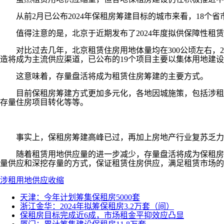
从前2月已公布2024年保租房筹建目标的城市来看，18个省
值得注意的是，北京于近期发布了2024年度拟供保障性租赁住
对比过去几年，北京租赁住房用地体量均在300公顷左右，202
造将成为主流供应渠道，已公布的19个项目主要以集体用地建
这意味着，存量盘活将成为租赁住房筹建的主要方式。
目前保租房筹建方式更加多元化，各地因城施策，包括涉租赁
存量住房项目转化等等。
事实上，保租房筹建高峰已过，再加上房地产行业复苏乏力
随着租赁用地供应量的进一步减少，存量盘活将成为保租房筹
量供应和深挖存量的方式，保证租赁住房供应，满足租赁市场的
涉租用地
供应收缩
天津：今年计划筹集保租房5000套
浙江金华：2024年拟筹保租房3.2万套（间）
保租房目标完成近6成，市场租金平抑效应凸显