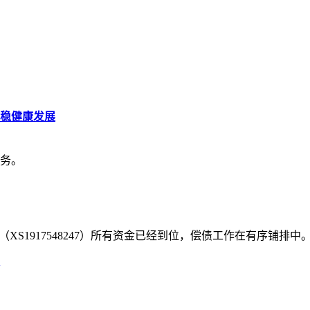
。
平稳健康发展
务。
1/24（XS1917548247）所有资金已经到位，偿债工作在有序铺排中