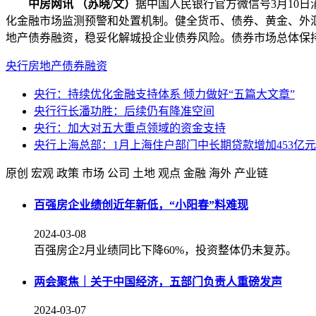
中房网讯 （苏晓/文）
据中国人民银行官方微信号3月10
化金融市场监测预警和处置机制。健全货币、债券、黄金、外
地产债券融资，稳妥化解城投企业债券风险。债券市场总体保
央行
房地产
债券融资
央行：持续优化金融支持体系 倾力做好“五篇大文章”
央行行长潘功胜：后续仍有降准空间
央行：加大对五大重点领域的资金支持
央行上海总部：1月上海住户部门中长期贷款增加453亿元
原创
宏观
政策
市场
公司
土地
观点
金融
海外
产业链
百强房企业绩创近年新低，“小阳春”料难现
2024-03-08
百强房企2月业绩同比下降60%，投资整体仍未复苏。
两会聚焦｜关于中国经济，五部门负责人重磅发声
2024-03-07