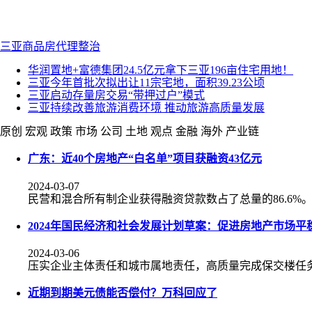
三亚
商品房代理
整治
华润置地+富德集团24.5亿元拿下三亚196亩住宅用地！
三亚今年首批次拟出让11宗宅地，面积39.23公顷
三亚启动存量房交易“带押过户”模式
三亚持续改善旅游消费环境 推动旅游高质量发展
原创
宏观
政策
市场
公司
土地
观点
金融
海外
产业链
广东：近40个房地产“白名单”项目获融资43亿元
2024-03-07
民营和混合所有制企业获得融资贷款数占了总量的86.6%
2024年国民经济和社会发展计划草案：促进房地产市场平
2024-03-06
压实企业主体责任和城市属地责任，高质量完成保交楼任
近期到期美元债能否偿付？万科回应了