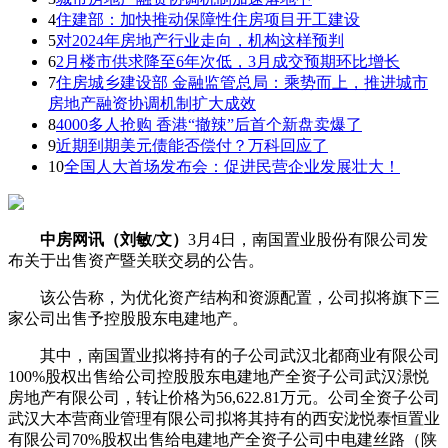
4
住建部：加快推动保障性住房项目开工建设
5
对2024年房地产行业走向，机构这样预判
6
2月楼市供求降至6年次低，3月成交预期环比增长
7
住房城乡建设部 金融监管总局：乘势而上，推进城市
房地产融资协调机制扩大成效
8
4000多人抢购 香港“撤辣”后首个新盘卖爆了
9
近期到期美元债能否偿付？万科回应了
10
全国人大首场发布会：促进民营企业发展壮大！
中房网讯（刘敏/文）
3月4日，南国置业股份有限公司发
布关于出售资产暨关联交易的公告。
该公告称，为优化资产结构和资源配置，公司拟将旗下三
家公司出售予控股股东电建地产。
其中，南国置业拟将持有的子公司武汉北都商业有限公司
100%股权出售给公司控股股东电建地产全资子公司武汉澋悦
房地产有限公司，转让价格为56,622.81万元。公司全资子公司
武汉大本营商业管理有限公司拟将其持有的西安泷悦泰恒置业
有限公司70%股权出售给电建地产全资子公司中电建丝路（陕