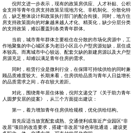
倪邦文进一步表示，现有的政策房供应、人才补贴、公积
金支持等青年住房支持政策呈现地方化、非机制化、分散化特
点，缺乏整体设计和政策执行部门的配合衔接。同时，地方住
房支持政策面向的对象越来越人才化、精英化，缺少分层分类
的支持政策，难以覆盖到各类青年群体。
当前，城市青年群体主要租住在分散的市场化房源中，工
作地聚集的中心城区多为老旧小区且小户型房源短缺，居住成
本较高。而离城市中心较远、配套欠缺的新建房源以及大户型
房源充足，却难以满足青年住房的需求。
同时，租赁行业是微利行业，在保障可持续供给的同时兼
顾品质难度较大。长期来看，住房供给品质与青年人日益增长
的品质需求之间，存在较大差距。
对此，围绕青年居住体验，倪邦文递交了《关于助力青年
人圆梦安居的提案》，从三个方面提出建议：
第一，着力增加青年住房供给规模，优化供给结构。
首先应适当放宽配套成熟、交通便利或靠近产业园区“非
改居”项目的改造要求，搭建“非改居”绿色审批通道，建设更