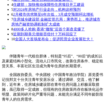
4
住建部：加快推动保障性住房项目开工建设
5
对2024年房地产行业走向，机构这样预判
6
2月楼市供求降至6年次低，3月成交预期环比增长
7
住房城乡建设部 金融监管总局：乘势而上，推进城市
房地产融资协调机制扩大成效
8
4000多人抢购 香港“撤辣”后首个新盘卖爆了
9
近期到期美元债能否偿付？万科回应了
10
全国人大首场发布会：促进民营企业发展壮大！
伴随青年一代租住群体，特别是“95后”、“00后”的成长以
及家庭结构小型化、流动人口市民化，改善住房条件、稳定租
赁关系、丰富社区生活成为青年住房的长期需求。
全国政协委员、中央团校（中国青年政治学院）原党委书
记倪邦文十分关注青年安居乐业，通过调研、交流，他了解
到，近年来，住房城乡建设部在青年住房问题上积极采取措
施，虽已取得一定成效，但现有的住房政策尚存在板块化运作
明显、政策间碎片化严重等问题，未能充分满足不同年龄阶段
青年人的住房需求。