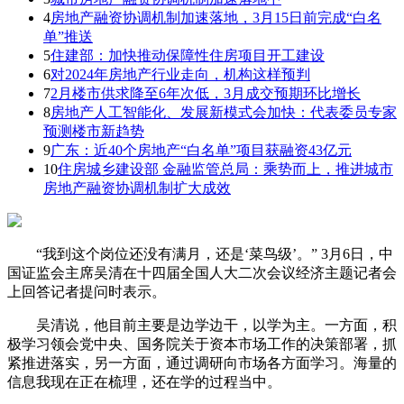
4
房地产融资协调机制加速落地，3月15日前完成“白名
单”推送
5
住建部：加快推动保障性住房项目开工建设
6
对2024年房地产行业走向，机构这样预判
7
2月楼市供求降至6年次低，3月成交预期环比增长
8
房地产人工智能化、发展新模式会加快：代表委员专家
预测楼市新趋势
9
广东：近40个房地产“白名单”项目获融资43亿元
10
住房城乡建设部 金融监管总局：乘势而上，推进城市
房地产融资协调机制扩大成效
“我到这个岗位还没有满月，还是‘菜鸟级’。” 3月6日，中
国证监会主席吴清在十四届全国人大二次会议经济主题记者会
上回答记者提问时表示。
吴清说，他目前主要是边学边干，以学为主。一方面，积
极学习领会党中央、国务院关于资本市场工作的决策部署，抓
紧推进落实，另一方面，通过调研向市场各方面学习。海量的
信息我现在正在梳理，还在学的过程当中。